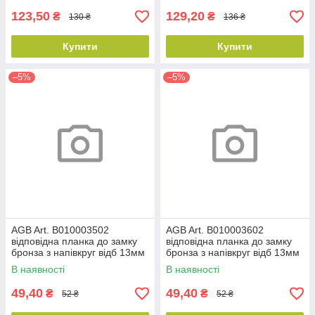
123,50
129,20
₴
₴
130 ₴
136 ₴
Купити
Купити
–5%
–5%
AGB Art. B010003502
AGB Art. B010003602
відповідна планка до замку
відповідна планка до замку
бронза з напівкруг відб 13мм
бронза з напівкруг відб 13мм
пр DX
лів SX
В наявності
В наявності
49,40
49,40
₴
₴
52 ₴
52 ₴