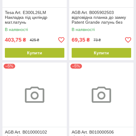
Tesa Art. E300L26LM
AGB Art. B005902503
Накладка під циліндр
відповідна планка до замку
мат.латунь
Patent Grande латунь без
відб
В наявності
В наявності
403,75
69,35
₴
₴
425 ₴
73 ₴
Купити
Купити
–5%
–5%
AGB Art. B010000102
AGB Art. B010000506