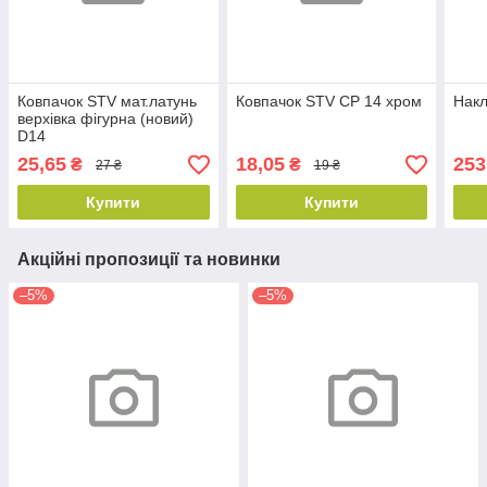
Ковпачок STV мат.латунь
Ковпачок STV CP 14 хром
Накл
верхівка фігурна (новий)
D14
25,65
18,05
253
₴
₴
27 ₴
19 ₴
Купити
Купити
Акційні пропозиції та новинки
–5%
–5%