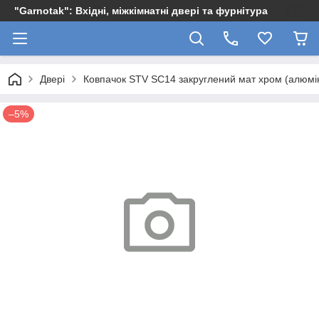
"Garnotak": Вхідні, міжкімнатні двері та фурнітура
Двері
Ковпачок STV SC14 закруглений мат хром (алюмін
–5%