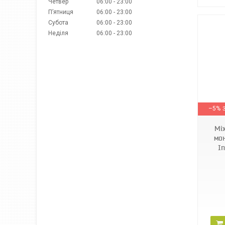
Четвер
06:00
23:00
Пʼятниця
06:00
23:00
Субота
06:00
23:00
Неділя
06:00
23:00
–5%
Мі
мон
I