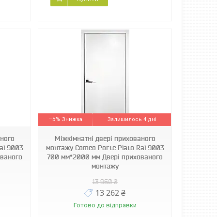
–5%
Залишилось 4 дні
аного
Міжкімнатні двері прихованого
al 9003
монтажу Comeo Porte Plato Ral 9003
ованого
700 мм*2000 мм Двері прихованого
монтажу
13 960 ₴
13 262 ₴
Готово до відправки