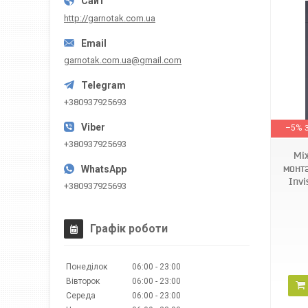
http://garnotak.com.ua
garnotak.com.ua@gmail.com
+380937925693
–5%
+380937925693
Мі
монт
Invi
+380937925693
Графік роботи
Понеділок
06:00
23:00
Вівторок
06:00
23:00
Середа
06:00
23:00