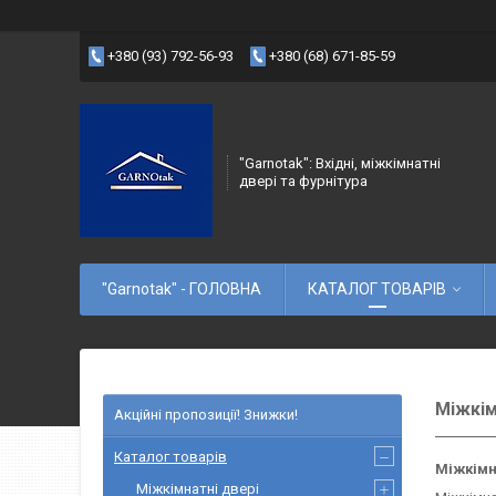
+380 (93) 792-56-93
+380 (68) 671-85-59
"Garnotak": Вхідні, міжкімнатні
двері та фурнітура
"Garnotak" - ГОЛОВНА
КАТАЛОГ ТОВАРІВ
Міжкім
Акційні пропозиції! Знижки!
Каталог товарів
Міжкімн
Міжкімнатні двері