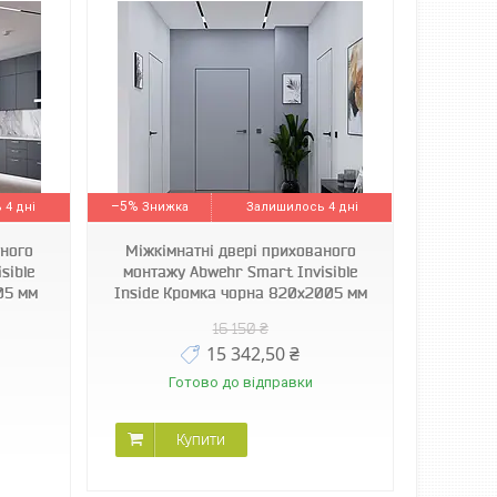
–5%
 4 дні
Залишилось 4 дні
аного
Міжкімнатні двері прихованого
sible
монтажу Abwehr Smart Invisible
05 мм
Inside Кромка чорна 820х2005 мм
16 150 ₴
15 342,50 ₴
Готово до відправки
Купити