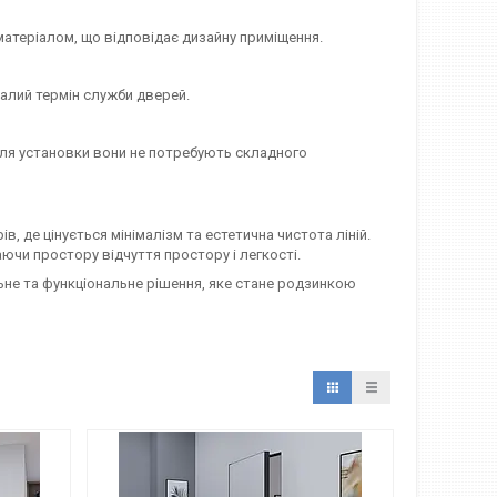
теріалом, що відповідає дизайну приміщення.
алий термін служби дверей.
сля установки вони не потребують складного
в, де цінується мінімалізм та естетична чистота ліній.
чи простору відчуття простору і легкості.
льне та функціональне рішення, яке стане родзинкою