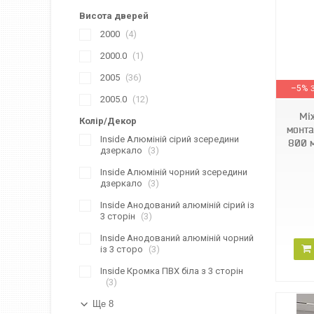
Висота дверей
2000
4
2000.0
1
2005
36
–5%
2005.0
12
Мі
Колір/Декор
монта
Inside Алюміній сірий зсередини
800 
дзеркало
3
Inside Алюміній чорний зсередини
дзеркало
3
Inside Анодований алюміній сірий із
3 сторін
3
Inside Анодований алюміній чорний
із 3 сторо
3
Inside Кромка ПВХ біла з 3 сторін
3
Ще 8