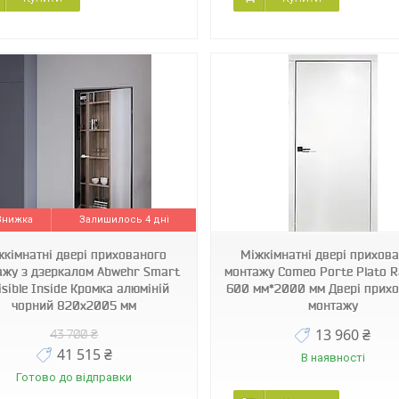
Залишилось 4 дні
жкімнатні двері прихованого
Міжкімнатні двері прихов
ажу з дзеркалом Abwehr Smart
монтажу Comeo Porte Plato R
isible Inside Кромка алюміній
600 мм*2000 мм Двері прих
чорний 820х2005 мм
монтажу
13 960 ₴
43 700 ₴
41 515 ₴
В наявності
Готово до відправки