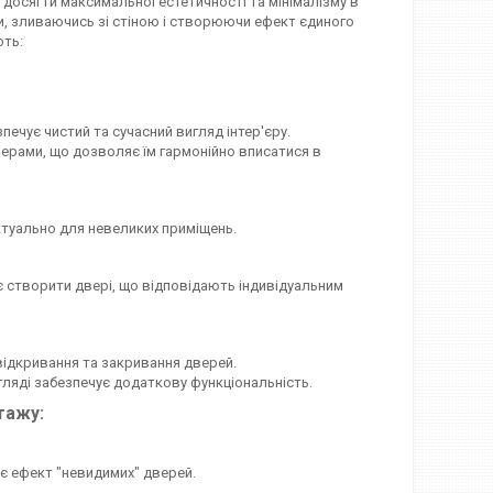
 досягти максимальної естетичності та мінімалізму в
ими, зливаючись зі стіною і створюючи ефект єдиного
ють:
печує чистий та сучасний вигляд інтер'єру.
лерами, що дозволяє їм гармонійно вписатися в
туально для невеликих приміщень.
є створити двері, що відповідають індивідуальним
 відкривання та закривання дверей.
гляді забезпечує додаткову функціональність.
тажу:
ює ефект "невидимих" дверей.