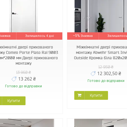
–5%
Залишилось 4 дні
Залишилось
жкімнатні двері прихованого
Міжкімнатні двері прихов
жу Comeo Porte Plato Ral 9003
монтажу Abwehr Smart Invi
мм*2000 мм Двері прихованого
Outside Кромка біла 820х2
монтажу
12 950 ₴
13 960 ₴
12 302,50 ₴
13 262 ₴
Готово до відправки
Готово до відправки
Купити
Купити