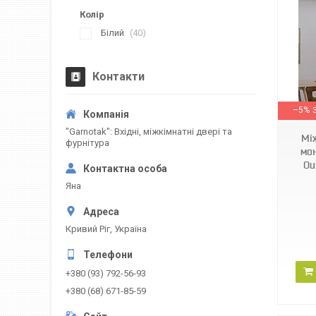
Колір
Білий
40
Контакти
–5%
"Garnotak": Вхідні, міжкімнатні двері та
Мі
фурнітура
мон
Ou
Яна
Кривий Ріг, Україна
+380 (93) 792-56-93
+380 (68) 671-85-59