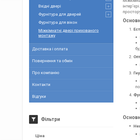
Міжкімна
Вхідні двері
інтер'єр
простору
Фурнітура для дверей
Основн
Фурнітура для вікон
Ест
Міжкімнатні двері прихованого
монтажу
бу
Доставка і оплата
Оп
Повернення та обмін
Про компанію
Гну
Контакти
по
Фу
Відгуки
Основн
Фільтри
Нев
Ціна