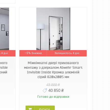
–5%
 4 дні
Залишилось 4 дні
аного
Міжкімнатні двері прихованого
sible
монтажу з дзеркалом Abwehr Smart
орний
Invisible Inside Кромка алюміній
сірий 820х2005 мм
43 000 ₴
40 850 ₴
Готово до відправки
Купити