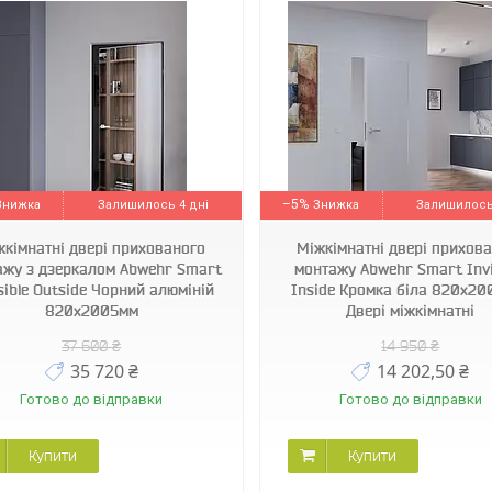
–5%
Залишилось 4 дні
Залишилось
жкімнатні двері прихованого
Міжкімнатні двері прихов
ажу з дзеркалом Abwehr Smart
монтажу Abwehr Smart Invi
sible Outside Чорний алюміній
Inside Кромка біла 820х20
820х2005мм
Двері міжкімнатні
37 600 ₴
14 950 ₴
35 720 ₴
14 202,50 ₴
Готово до відправки
Готово до відправки
Купити
Купити