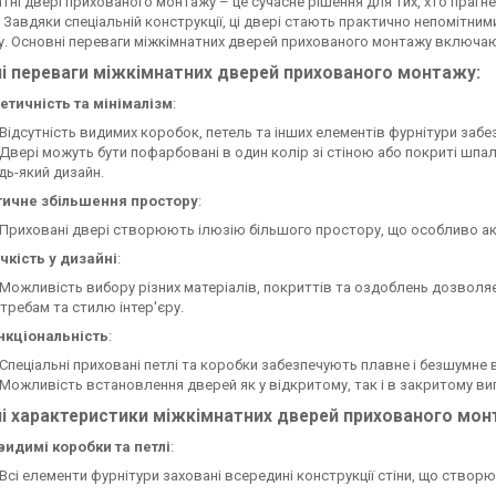
тні двері прихованого монтажу – це сучасне рішення для тих, хто прагне
і. Завдяки спеціальній конструкції, ці двері стають практично непомітн
. Основні переваги міжкімнатних дверей прихованого монтажу включа
і переваги міжкімнатних дверей прихованого монтажу:
етичність та мінімалізм
:
Відсутність видимих коробок, петель та інших елементів фурнітури забез
Двері можуть бути пофарбовані в один колір зі стіною або покриті шпа
дь-який дизайн.
тичне збільшення простору
:
Приховані двері створюють ілюзію більшого простору, що особливо ак
чкість у дизайні
:
Можливість вибору різних матеріалів, покриттів та оздоблень дозволя
требам та стилю інтер'єру.
нкціональність
:
Спеціальні приховані петлі та коробки забезпечують плавне і безшумне
Можливість встановлення дверей як у відкритому, так і в закритому ви
і характеристики міжкімнатних дверей прихованого мон
идимі коробки та петлі
:
Всі елементи фурнітури заховані всередині конструкції стіни, що створ