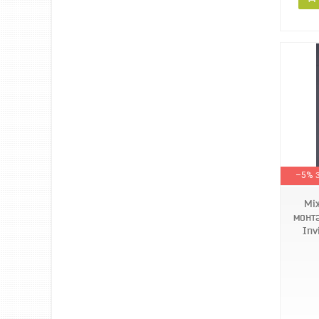
–5%
Мі
монт
Inv