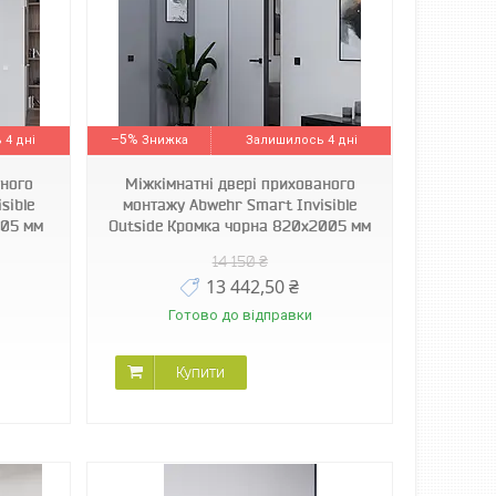
–5%
 4 дні
Залишилось 4 дні
аного
Міжкімнатні двері прихованого
sible
монтажу Abwehr Smart Invisible
005 мм
Outside Кромка чорна 820х2005 мм
14 150 ₴
13 442,50 ₴
Готово до відправки
Купити