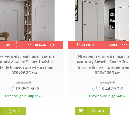
–5%
Залишилось 4 дні
Залишилось
жкімнатні двері прихованого
Міжкімнатні двері прихов
тажу Abwehr Smart Invisible
монтажу Abwehr Smart Invi
tside Кромка алюміній сірий
Outside Кромка алюміній ч
820х2005 мм
820х2005 мм
13 950 ₴
14 150 ₴
13 252,50 ₴
13 442,50 ₴
Готово до відправки
Готово до відправки
Купити
Купити