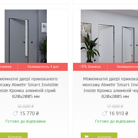
–5%
Залишилось 4 дні
Залишилось
жкімнатні двері прихованого
Міжкімнатні двері прихов
тажу Abwehr Smart Invisible
монтажу Abwehr Smart Invi
nside Кромка алюміній сірий
Inside Кромка алюміній ч
820х2005 мм
820х2005 мм
16 600 ₴
17 800 ₴
15 770 ₴
16 910 ₴
Готово до відправки
Готово до відправки
Купити
Купити