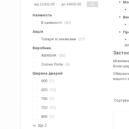
Мож
Наявність
Вис
В наявності
40
Акція
Пр
Товари зі знижками
27
до
Виробник
Застос
ABWEHR
36
Міжкімна
Comeo Porte
4
Вони шир
Ширина дверей
Обираючи
вашого і
600
1
620
12
700
1
720
12
800
1
Ще 2