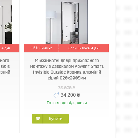
–5%
 4 дні
Залишилось 4 дні
аного
Міжкімнатні двері прихованого
sible
монтажу з дзеркалом Abwehr Smart
орний
Invisible Outside Кромка алюміній
сірий 820х2005мм
36 000 ₴
34 200 ₴
Готово до відправки
Купити