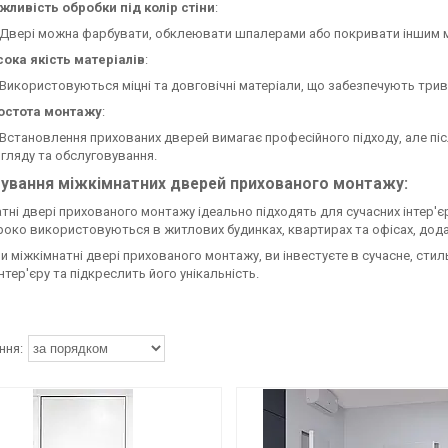
ливість обробки під колір стіни
:
Двері можна фарбувати, обклеювати шпалерами або покривати іншим ма
ока якість матеріалів
:
Використовуються міцні та довговічні матеріали, що забезпечують трив
остота монтажу
:
Встановлення прихованих дверей вимагає професійного підходу, але пі
гляду та обслуговування.
ування міжкімнатних дверей прихованого монтажу:
тні двері прихованого монтажу ідеально підходять для сучасних інтер'єрі
око використовуються в житлових будинках, квартирах та офісах, додаю
 міжкімнатні двері прихованого монтажу, ви інвестуєте в сучасне, сти
нтер'єру та підкреслить його унікальність.