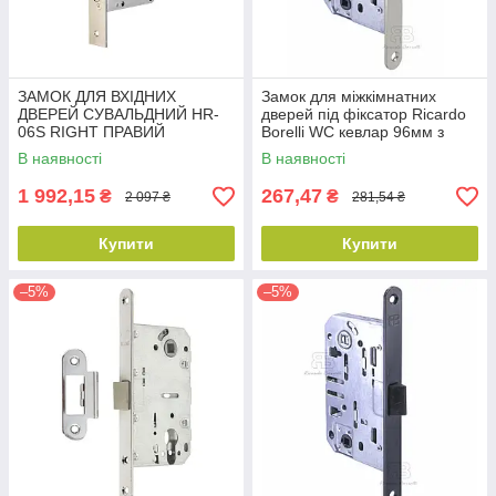
ЗАМОК ДЛЯ ВХІДНИХ
Замок для міжкімнатних
ДВЕРЕЙ СУВАЛЬДНИЙ HR-
дверей під фіксатор Ricardo
06S RIGHT ПРАВИЙ
Borelli WC кевлар 96мм з
відповідною планкою SN
В наявності
В наявності
матовий нікель
1 992,15
267,47
₴
₴
2 097 ₴
281,54 ₴
Купити
Купити
–5%
–5%