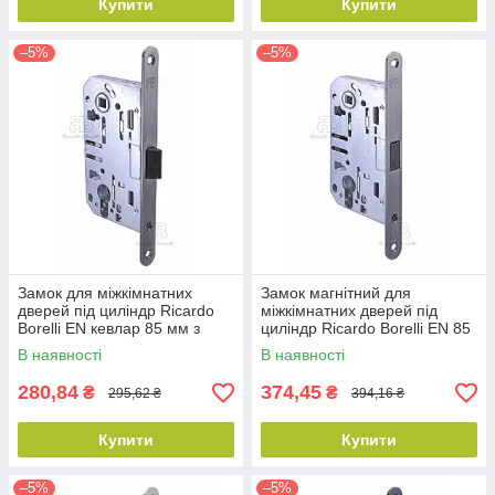
Купити
Купити
–5%
–5%
Замок для міжкімнатних
Замок магнітний для
дверей під циліндр Ricardo
міжкімнатних дверей під
Borelli EN кевлар 85 мм з
циліндр Ricardo Borelli EN 85
відповідною планкою MG
мм з відповідною планкою
В наявності
В наявності
матовий чорний
MG матовий чорний
280,84
374,45
₴
₴
295,62 ₴
394,16 ₴
Купити
Купити
–5%
–5%