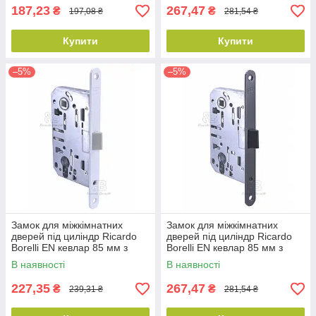
187,23
267,47
₴
₴
197,08 ₴
281,54 ₴
Купити
Купити
–5%
–5%
Замок для міжкімнатних
Замок для міжкімнатних
дверей під циліндр Ricardo
дверей під циліндр Ricardo
Borelli EN кевлар 85 мм з
Borelli EN кевлар 85 мм з
відповідною планкою MW
відповідною планкою MB
В наявності
В наявності
матовий білий
матовий чорний
227,35
267,47
₴
₴
239,31 ₴
281,54 ₴