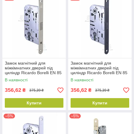
Замок магнітний для
Замок магнітний для
міжкімнатних дверей під
міжкімнатних дверей під
циліндр Ricardo Borelli EN 85
циліндр Ricardo Borelli EN 85
мм з відповідною планкою
мм з відповідною планкою
В наявності
В наявності
SN матовий нікель
MB матовий чорний
356,62
356,62
₴
₴
375,39 ₴
375,39 ₴
Купити
Купити
–5%
–5%