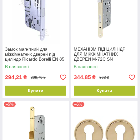
Замок магнітний для
МЕХАНІЗМ ПІД ЦИЛІНДР
міжкімнатних дверей під
ДЛЯ МІЖКІМНАТНИХ
циліндр Ricardo Borelli EN 85
ДВЕРЕЙ M-72C SN
мм з відповідною планкою
В наявності
В наявності
MW матовий білий
294,21
344,85
₴
₴
309,70 ₴
363 ₴
Купити
Купити
–5%
–5%