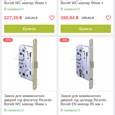
Borelli WC кевлар 96мм з
Borelli WC кевлар 96мм з
відповідною планкою MW
відповідною планкою MG
В наявності
В наявності
матовий білий
матовий графіт
227,35
280,84
₴
₴
239,31 ₴
295,62 ₴
Купити
Купити
–5%
–5%
Замок для міжкімнатних
Замок для міжкімнатних
дверей під фіксатор Ricardo
дверей під циліндр Ricardo
Borelli WC кевлар 96мм з
Borelli EN кевлар 85 мм з
відповідною планкою SG
відповідною планкою SN
В наявності
В наявності
матова латунь
матовий нікель