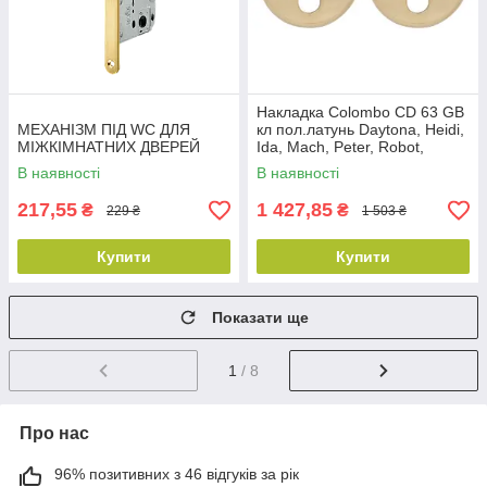
Накладка Colombo CD 63 GB
МЕХАНІЗМ ПІД WC ДЛЯ
кл пол.латунь Daytona, Heidi,
МІЖКІМНАТНИХ ДВЕРЕЙ
Ida, Mach, Peter, Robot,
Robodue, Roboquattro, Talita
В наявності
В наявності
217,55
1 427,85
₴
₴
229 ₴
1 503 ₴
Купити
Купити
Показати ще
1
/ 8
Про нас
96% позитивних з 46 відгуків за рік