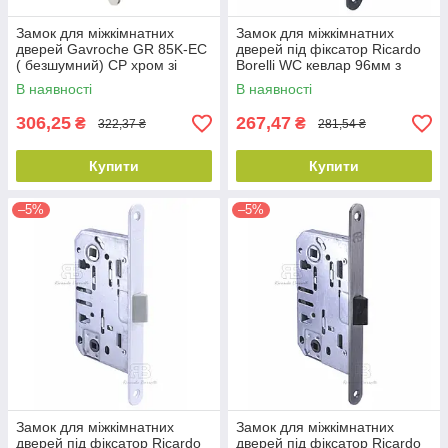
Замок для міжкімнатних
Замок для міжкімнатних
дверей Gavroche GR 85K-EC
дверей під фіксатор Ricardo
( безшумний) CP хром зі
Borelli WC кевлар 96мм з
зворотньою планкою
відповідною планкою MB
В наявності
В наявності
матовий чорний
306,25
267,47
₴
₴
322,37 ₴
281,54 ₴
Купити
Купити
–5%
–5%
Замок для міжкімнатних
Замок для міжкімнатних
дверей під фіксатор Ricardo
дверей під фіксатор Ricardo