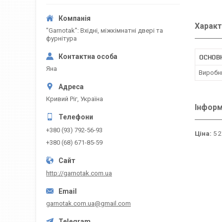
Характ
"Garnotak": Вхідні, міжкімнатні двері та
фурнітура
ОСНОВН
Яна
Виробн
Кривий Ріг, Україна
Інформ
+380 (93) 792-56-93
Ціна:
5 2
+380 (68) 671-85-59
http://garnotak.com.ua
garnotak.com.ua@gmail.com