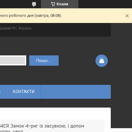
Кошик
ого робочого дня (завтра, 08.08).
ривий Ріг, Україна
Пошук...
С
КОНТАКТИ
4CR Замок 4-риг із засувкою, і допом
хром. накл.