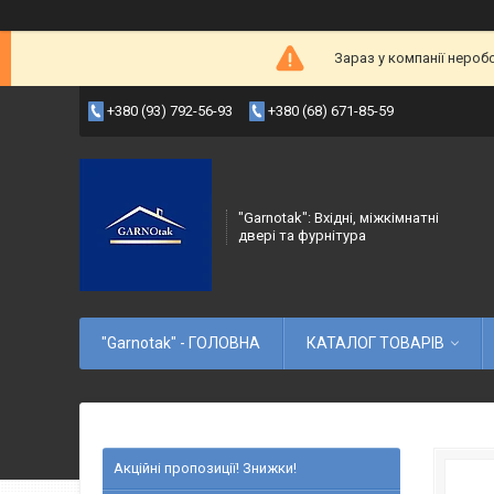
Зараз у компанії нероб
+380 (93) 792-56-93
+380 (68) 671-85-59
"Garnotak": Вхідні, міжкімнатні
двері та фурнітура
"Garnotak" - ГОЛОВНА
КАТАЛОГ ТОВАРІВ
Акційні пропозиції! Знижки!