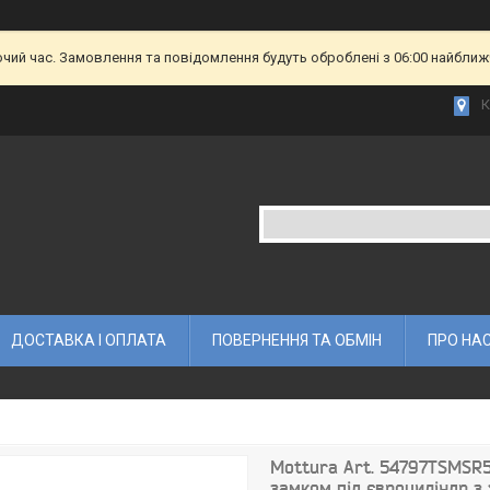
очий час. Замовлення та повідомлення будуть оброблені з 06:00 найближч
К
ДОСТАВКА І ОПЛАТА
ПОВЕРНЕННЯ ТА ОБМІН
ПРО НА
Mottura Art. 54797TSMSR5
замком під євроциліндр з 