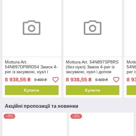
Mottura Art.
Mottura Art. 54N897SP8RS
Mott
54N897DP8RD54 Замок 4-
(без нукл) Замок 4-риг із
54N
риг із засувкою, нукл і
засувкою, нукл і допом
риг 
допом замком під
замком під євроциліндр
допо
8 938,55
8 938,55
8 9
₴
₴
9 409 ₴
9 409 ₴
євроциліндр
євро
Купити
Купити
Акційні пропозиції та новинки
–5%
–5%