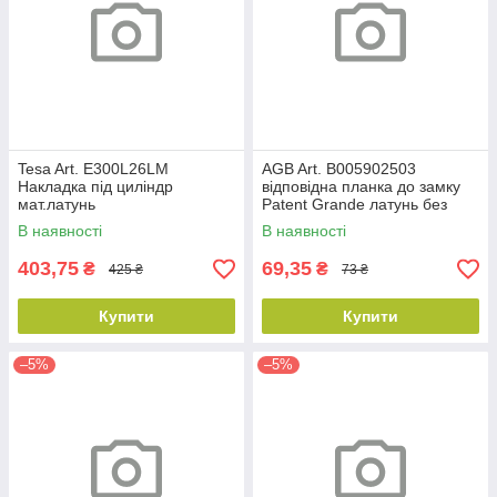
Tesa Art. E300L26LM
AGB Art. B005902503
Накладка під циліндр
відповідна планка до замку
мат.латунь
Patent Grande латунь без
відб
В наявності
В наявності
403,75
69,35
₴
₴
425 ₴
73 ₴
Купити
Купити
–5%
–5%