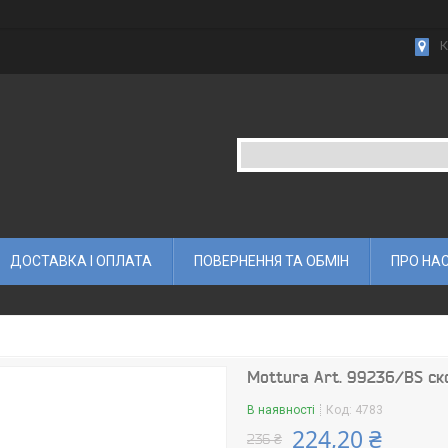
К
ДОСТАВКА І ОПЛАТА
ПОВЕРНЕННЯ ТА ОБМІН
ПРО НА
Mottura Art. 99236/ВS ск
В наявності
Код:
4783
224,20 ₴
236 ₴