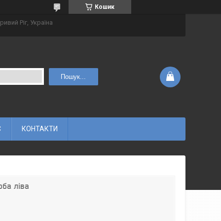
Кошик
ривий Ріг, Україна
Пошук...
С
КОНТАКТИ
оба ліва