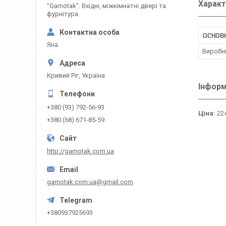
Характ
"Garnotak": Вхідні, міжкімнатні двері та
фурнітура
ОСНОВН
Яна
Виробн
Кривий Ріг, Україна
Інформ
+380 (93) 792-56-93
Ціна:
224
+380 (68) 671-85-59
http://garnotak.com.ua
garnotak.com.ua@gmail.com
+380937925693