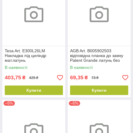
Tesa Art. E300L26LM
AGB Art. B005902503
Накладка під циліндр
відповідна планка до замку
мат.латунь
Patent Grande латунь без
відб
В наявності
В наявності
403,75
69,35
₴
₴
425 ₴
73 ₴
Купити
Купити
–5%
–5%