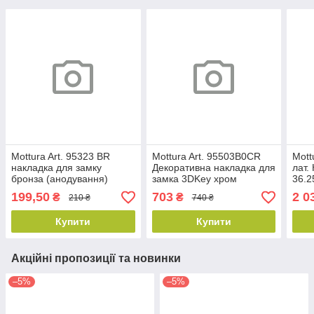
Mottura Art. 95323 BR
Mottura Art. 95503B0CR
Mott
накладка для замку
Декоративна накладка для
лат.
бронза (анодування)
замка 3DKey хром
36.2
овальна
199,50
703
2 0
₴
₴
210 ₴
740 ₴
Купити
Купити
Акційні пропозиції та новинки
–5%
–5%