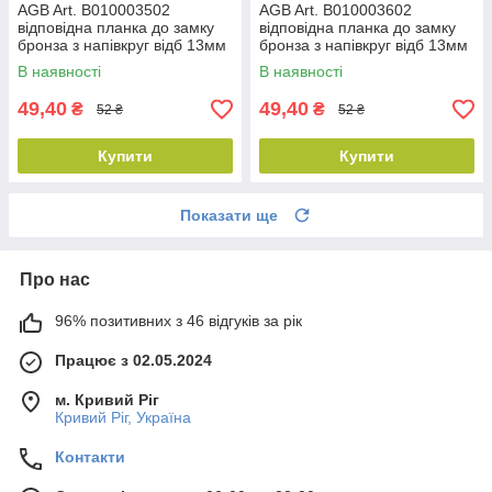
AGB Art. B010003502
AGB Art. B010003602
відповідна планка до замку
відповідна планка до замку
бронза з напівкруг відб 13мм
бронза з напівкруг відб 13мм
пр DX
лів SX
В наявності
В наявності
49,40
49,40
₴
₴
52 ₴
52 ₴
Купити
Купити
Показати ще
Про нас
96% позитивних з 46 відгуків за рік
Працює з 02.05.2024
м. Кривий Ріг
Кривий Ріг, Україна
Контакти