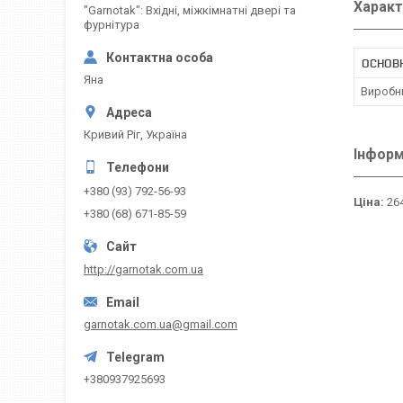
Характ
"Garnotak": Вхідні, міжкімнатні двері та
фурнітура
ОСНОВН
Яна
Виробн
Кривий Ріг, Україна
Інформ
+380 (93) 792-56-93
Ціна:
264
+380 (68) 671-85-59
http://garnotak.com.ua
garnotak.com.ua@gmail.com
+380937925693