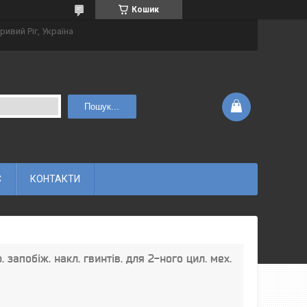
Кошик
ривий Ріг, Україна
Пошук...
С
КОНТАКТИ
 запобіж. накл. гвинтів. для 2-ного цил. мех.