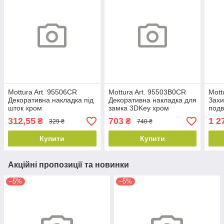
Mottura Art. 95506CR
Mottura Art. 95503B0CR
Mott
Декоративна накладка під
Декоративна накладка для
Захи
шток хром
замка 3DKey хром
подв
овальна
312,55
703
1 2
₴
₴
329 ₴
740 ₴
Купити
Купити
Акційні пропозиції та новинки
–5%
–5%