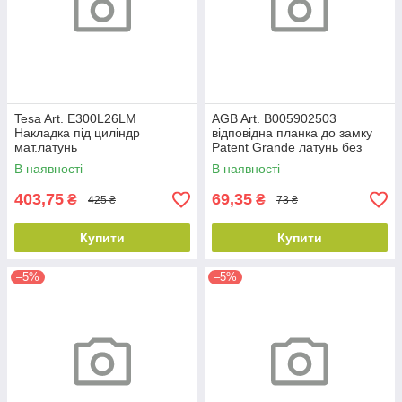
Tesa Art. E300L26LM
AGB Art. B005902503
Накладка під циліндр
відповідна планка до замку
мат.латунь
Patent Grande латунь без
відб
В наявності
В наявності
403,75
69,35
₴
₴
425 ₴
73 ₴
Купити
Купити
–5%
–5%