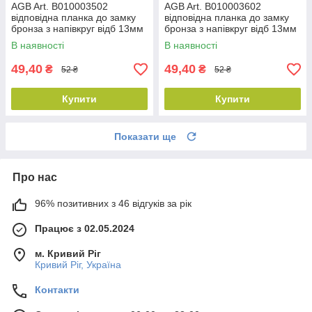
AGB Art. B010003502
AGB Art. B010003602
відповідна планка до замку
відповідна планка до замку
бронза з напівкруг відб 13мм
бронза з напівкруг відб 13мм
пр DX
лів SX
В наявності
В наявності
49,40
49,40
₴
₴
52 ₴
52 ₴
Купити
Купити
Показати ще
Про нас
96% позитивних з 46 відгуків за рік
Працює з 02.05.2024
м. Кривий Ріг
Кривий Ріг, Україна
Контакти