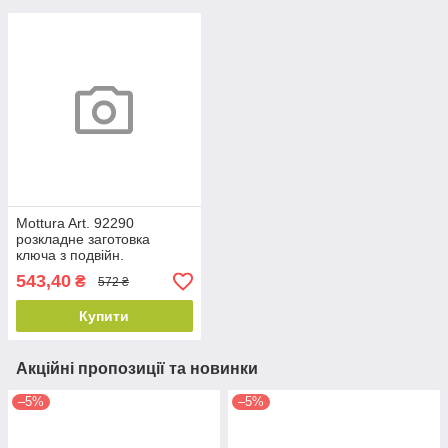
Mottura Art. 92290
розкладне заготовка
ключа з подвійн.
бородкою, ніжка 60мм,
543,40
₴
572 ₴
для серій 20,50,64
Купити
Акційні пропозиції та новинки
–5%
–5%