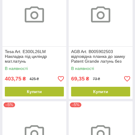
Tesa Art. E300L26LM
AGB Art. B005902503
Накладка під циліндр
відповідна планка до замку
мат.латунь
Patent Grande латунь без
відб
В наявності
В наявності
403,75
69,35
₴
₴
425 ₴
73 ₴
Купити
Купити
–5%
–5%