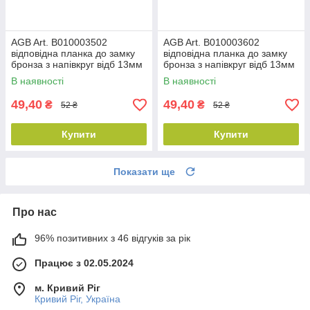
AGB Art. B010003502
AGB Art. B010003602
відповідна планка до замку
відповідна планка до замку
бронза з напівкруг відб 13мм
бронза з напівкруг відб 13мм
пр DX
лів SX
В наявності
В наявності
49,40
49,40
₴
₴
52 ₴
52 ₴
Купити
Купити
Показати ще
Про нас
96% позитивних з 46 відгуків за рік
Працює з 02.05.2024
м. Кривий Ріг
Кривий Ріг, Україна