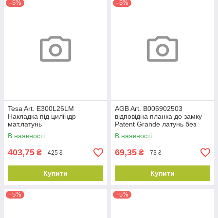
–5%
–5%
Tesa Art. E300L26LM
AGB Art. B005902503
Накладка під циліндр
відповідна планка до замку
мат.латунь
Patent Grande латунь без
відб
В наявності
В наявності
403,75
69,35
₴
₴
425 ₴
73 ₴
Купити
Купити
–5%
–5%