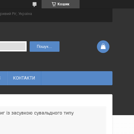
Кошик
ривий Ріг, Україна
Пошук...
С
КОНТАКТИ
иг із засувкою сувальдного типу