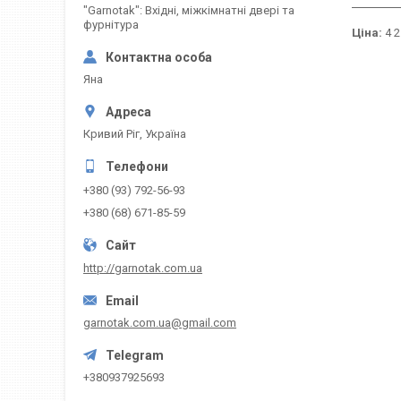
"Garnotak": Вхідні, міжкімнатні двері та
фурнітура
Ціна:
4 2
Яна
Кривий Ріг, Україна
+380 (93) 792-56-93
+380 (68) 671-85-59
http://garnotak.com.ua
garnotak.com.ua@gmail.com
+380937925693