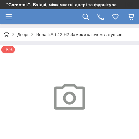
"Garnotak": Вхідні, міжкімнатні двері та фурнітура
Двері
Bonaiti Art 42 H2 Замок з ключем латуньов.
–5%