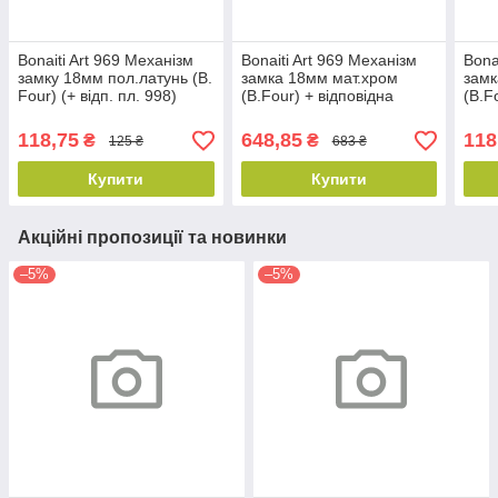
Bonaiti Art 969 Механізм
Bonaiti Art 969 Механізм
Bona
замку 18мм пол.латунь (B.
замка 18мм мат.хром
замк
Four) (+ відп. пл. 998)
(B.Four) + відповідна
(B.F
5896905001
планка R98 з
план
регулеровкою
регу
118,75
648,85
118
₴
₴
125 ₴
683 ₴
Купити
Купити
Акційні пропозиції та новинки
–5%
–5%