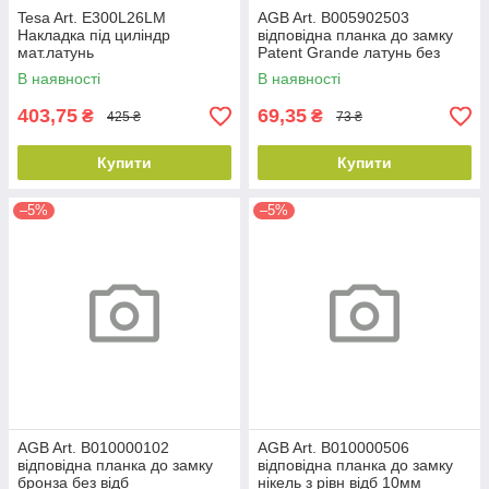
Tesa Art. E300L26LM
AGB Art. B005902503
Накладка під циліндр
відповідна планка до замку
мат.латунь
Patent Grande латунь без
відб
В наявності
В наявності
403,75
69,35
₴
₴
425 ₴
73 ₴
Купити
Купити
–5%
–5%
AGB Art. B010000102
AGB Art. B010000506
відповідна планка до замку
відповідна планка до замку
бронза без відб
нікель з рівн відб 10мм