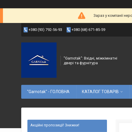
Зараз у компанії нер
+380 (93) 792-56-93
+380 (68) 671-85-59
"Garnotak": Вхідні, міжкімнатні
двері та фурнітура
"Garnotak" - ГОЛОВНА
КАТАЛОГ ТОВАРІВ
Акційні пропозиції! Знижки!