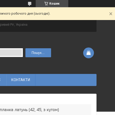
Кошик
ижчого робочого дня (сьогодні).
ривий Ріг, Україна
Пошук...
С
КОНТАКТИ
планка латунь (42, 45, з кутом)