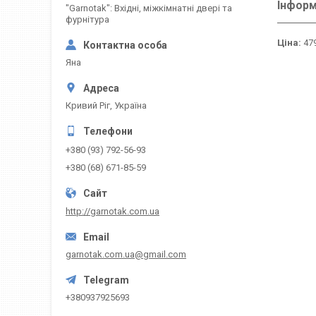
Інформ
"Garnotak": Вхідні, міжкімнатні двері та
фурнітура
Ціна:
479
Яна
Кривий Ріг, Україна
+380 (93) 792-56-93
+380 (68) 671-85-59
http://garnotak.com.ua
garnotak.com.ua@gmail.com
+380937925693