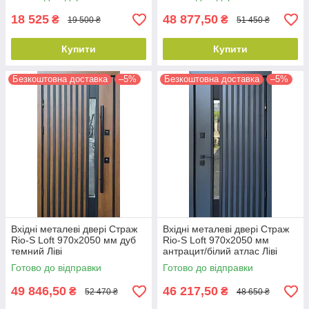
18 525
48 877,50
₴
₴
19 500 ₴
51 450 ₴
Купити
Купити
Безкоштовна доставка
–5%
Безкоштовна доставка
–5%
Вхідні металеві двері Страж
Вхідні металеві двері Страж
Rio-S Loft 970х2050 мм дуб
Rio-S Loft 970х2050 мм
темний Ліві
антрацит/білий атлас Ліві
Готово до відправки
Готово до відправки
49 846,50
46 217,50
₴
₴
52 470 ₴
48 650 ₴