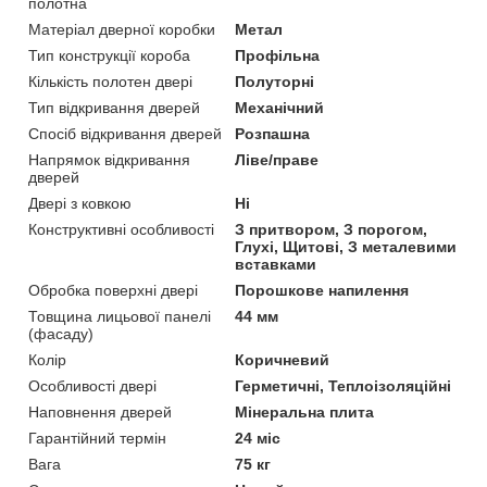
полотна
Матеріал дверної коробки
Метал
Тип конструкції короба
Профільна
Кількість полотен двері
Полуторні
Тип відкривання дверей
Механічний
Спосіб відкривання дверей
Розпашна
Напрямок відкривання
Ліве/праве
дверей
Двері з ковкою
Ні
Конструктивні особливості
З притвором, З порогом,
Глухі, Щитові, З металевими
вставками
Обробка поверхні двері
Порошкове напилення
Товщина лицьової панелі
44 мм
(фасаду)
Колір
Коричневий
Особливості двері
Герметичні, Теплоізоляційні
Наповнення дверей
Мінеральна плита
Гарантійний термін
24 міс
Вага
75 кг