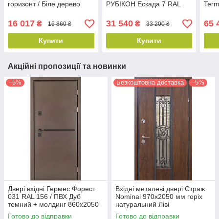
горизонт / Біле дерево
РУБІКОН Ескада 7 RAL
Term
860х2050 мм
7016 / ПВХ Бетон
Lamp
Антрацит 1200х2050 мм
Сосн
16 017
31 540
65 
₴
₴
16 860 ₴
33 200 ₴
мм
Купити
Купити
Акційні пропозиції та новинки
–5%
Безкоштовна доставка
–5%
Двері вхідні Гермес Форест
Вхідні металеві двері Страж
031 RAL 156 / ПВХ Дуб
Nominal 970х2050 мм горіх
темний + молдинг 860х2050
натуральний Ліві
мм
Готово до відправки
Готово до відправки