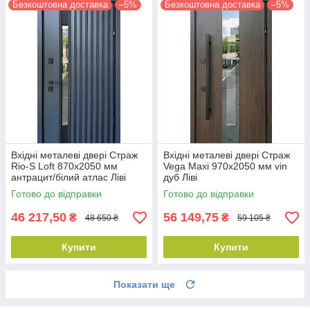
Безкоштовна доставка
–5%
Безкоштовна доставка
–5%
Вхідні металеві двері Страж
Вхідні металеві двері Страж
Rio-S Loft 870х2050 мм
Vega Maxi 970х2050 мм vin
антрацит/білий атлас Ліві
дуб Ліві
Готово до відправки
Готово до відправки
46 217,50
56 149,75
₴
₴
48 650 ₴
59 105 ₴
Купити
Купити
Показати ще