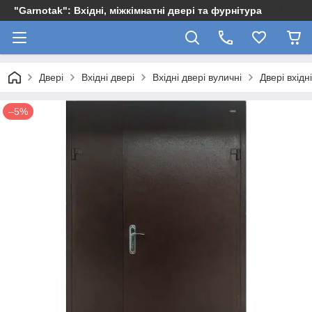
"Garnotak": Вхідні, міжкімнатні двері та фурнітура
Двері
Вхідні двері
Вхідні двері вуличні
Двері вхід
–5%