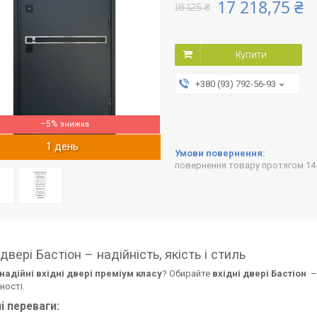
17 218,75 ₴
18 125 ₴
Купити
+380 (93) 792-56-93
–5%
1 день
повернення товару протягом 14
 двері Бастіон – надійність, якість і стиль
надійні вхідні двері преміум класу
? Обирайте
вхідні двері Бастіон
–
ності.
і переваги: