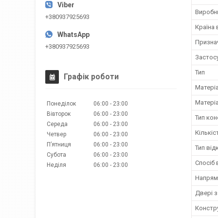
Виробн
+380937925693
Країна
Призна
+380937925693
Застос
Тип
Графік роботи
Матері
Матері
Понеділок
06:00
23:00
Вівторок
06:00
23:00
Тип кон
Середа
06:00
23:00
Кількіс
Четвер
06:00
23:00
Пʼятниця
06:00
23:00
Тип ві
Субота
06:00
23:00
Спосіб
Неділя
06:00
23:00
Напрям
Двері 
Констр