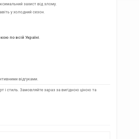
ксимальний захист від злому.
авіть у холодний сезон.
вкою по всій Україні
.
итивними відгуками.
рт і стиль. Замовляйте зараз за вигідною ціною та