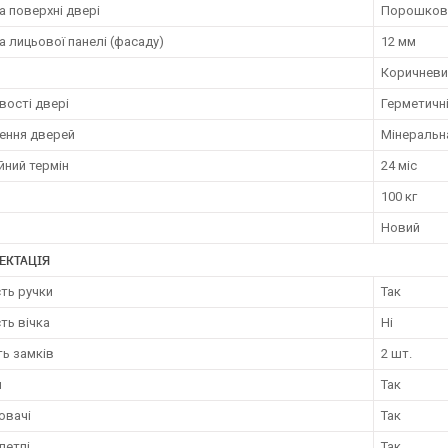
 поверхні двері
Порошкове
 лицьової панелі (фасаду)
12 мм
Коричневи
вості двері
Герметичні
ення дверей
Мінеральн
йний термін
24 міс
100 кг
Новий
ЕКТАЦІЯ
ть ручки
Так
ть вічка
Ні
ть замків
2 шт.
и
Так
ювачі
Так
петлі
Так