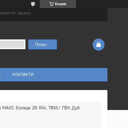
Кошик
ривий Ріг, Україна
Пошук...
С
КОНТАКТИ
йм МАКС Ескада 26 RAL 7016/ ПВХ Дуб