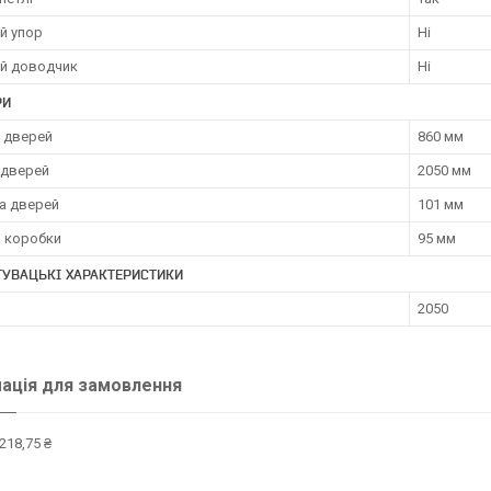
й упор
Ні
й доводчик
Ні
РИ
 дверей
860 мм
 дверей
2050 мм
а дверей
101 мм
а коробки
95 мм
УВАЦЬКІ ХАРАКТЕРИСТИКИ
2050
ація для замовлення
218,75 ₴