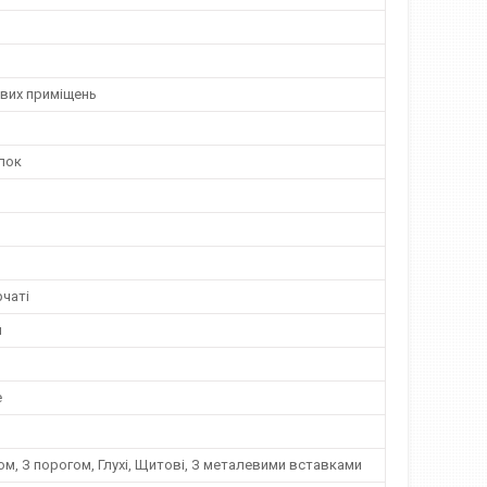
вих приміщень
лок
чаті
й
е
м, З порогом, Глухі, Щитові, З металевими вставками