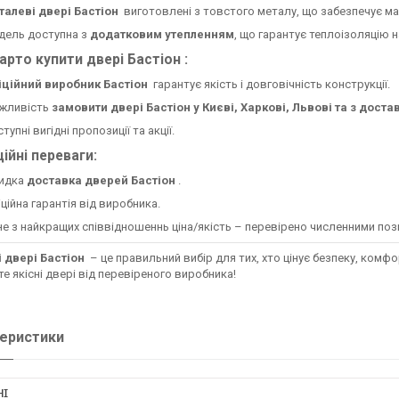
талеві двері Бастіон
виготовлені з товстого металу, що забезпечує ма
дель доступна з
додатковим утепленням
, що гарантує теплоізоляцію н
арто купити двері Бастіон :
іційний виробник Бастіон
гарантує якість і довговічність конструкції.
жливість
замовити двері Бастіон у Києві, Харкові, Львові та з доста
тупні вигідні пропозиції та акції.
ійні переваги:
идка
доставка дверей Бастіон
.
ційна гарантія від виробника.
е з найкращих співвідношеннь ціна/якість – перевірено численними поз
і двері Бастіон
– це правильний вибір для тих, хто цінує безпеку, комфо
е якісні двері від перевіреного виробника!
еристики
НІ