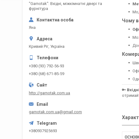
"Garnotak": Вхідні, міжкімнатні двері та
Ме
фурнітура
Мо
Чому в
Яна
Оф
Мо
Дос
Кривий Ріг, Україна
Комерц
Шв
+380 (93) 792-56-93
Офі
+380 (68) 671-85-59
Одн
🔑
Вхідн
http://garnotak.com.ua
отримайт
garnotak.com.ua@gmail.com
Характ
+380937925693
ОСНОВ