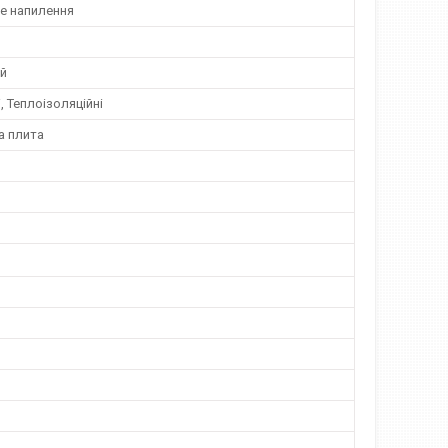
 напилення
й
, Теплоізоляційні
а плита