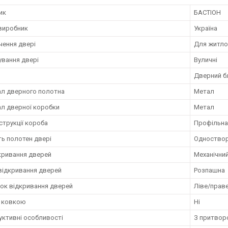
ик
БАСТІОН
 виробник
Україна
чення двері
Для житло
ування двері
Вуличні
Дверний б
ал дверного полотна
Метал
ал дверної коробки
Метал
струкції короба
Профільна
ть полотен двері
Одноствор
дкривання дверей
Механічни
 відкривання дверей
Розпашна
ок відкривання дверей
Ліве/прав
з ковкою
Ні
уктивні особливості
З притворо