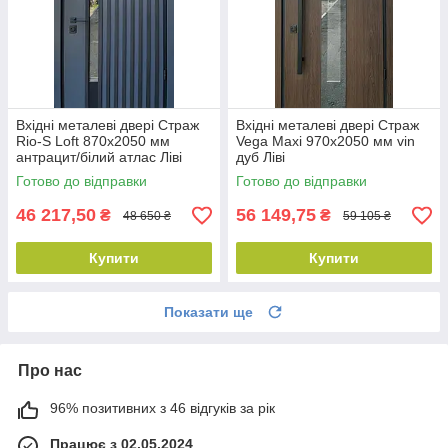
Вхідні металеві двері Страж
Вхідні металеві двері Страж
Rio-S Loft 870х2050 мм
Vega Maxi 970х2050 мм vin
антрацит/білий атлас Ліві
дуб Ліві
Готово до відправки
Готово до відправки
46 217,50
56 149,75
₴
₴
48 650 ₴
59 105 ₴
Купити
Купити
Показати ще
Про нас
96% позитивних з 46 відгуків за рік
Працює з 02.05.2024