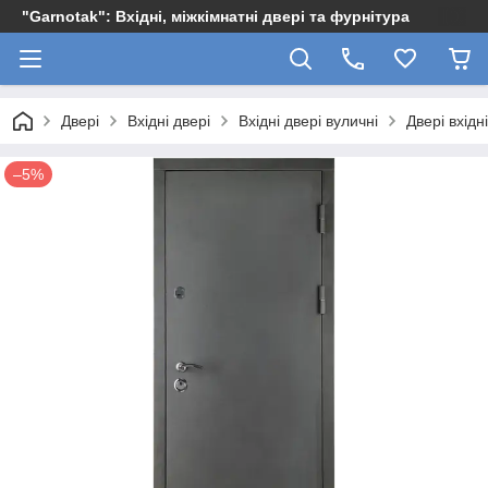
"Garnotak": Вхідні, міжкімнатні двері та фурнітура
Двері
Вхідні двері
Вхідні двері вуличні
Двері вхід
–5%