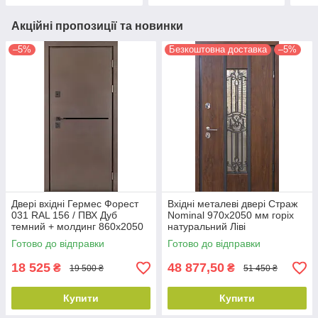
Акційні пропозиції та новинки
–5%
Безкоштовна доставка
–5%
Двері вхідні Гермес Форест
Вхідні металеві двері Страж
031 RAL 156 / ПВХ Дуб
Nominal 970х2050 мм горіх
темний + молдинг 860х2050
натуральний Ліві
мм
Готово до відправки
Готово до відправки
18 525
48 877,50
₴
₴
19 500 ₴
51 450 ₴
Купити
Купити