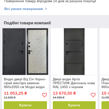
Повернення товару впродовж 14 днів за рахунок покупця
Всі умови повернення
Подібні товари компанії
Вхідні двері БЦ Січ Чорно-
Двері вхідні Артіз
Двер
сірий мікс/зріз каменю
ПРЕСТИЖ Діагональ нова
Плю
860х2050 см Модні вхідні
RAL 1450 з чорним
860
двері Двері вхідні вуличні
молдингом / Дуб шато
11 053,25
13 670,50
10 
₴
₴
графіт ПВХ 860х2050 мм
11 635 ₴
14 390 ₴
11 05
Купити
Купити