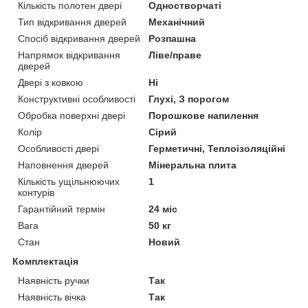
Кількість полотен двері
Одностворчаті
Тип відкривання дверей
Механічний
Спосіб відкривання дверей
Розпашна
Напрямок відкривання
Ліве/праве
дверей
Двері з ковкою
Ні
Конструктивні особливості
Глухі, З порогом
Обробка поверхні двері
Порошкове напилення
Колір
Сірий
Особливості двері
Герметичні, Теплоізоляційні
Наповнення дверей
Мінеральна плита
Кількість ущільнюючих
1
контурів
Гарантійний термін
24 міс
Вага
50 кг
Стан
Новий
Комплектація
Наявність ручки
Так
Наявність вічка
Так