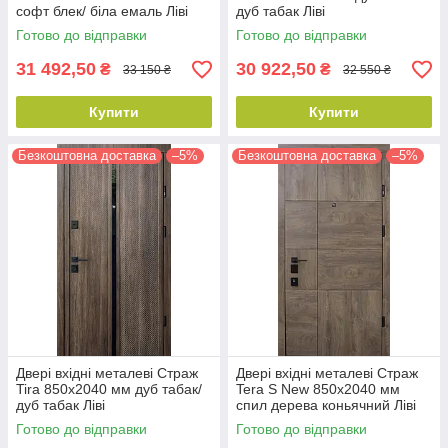
софт блек/ біла емаль Ліві
дуб табак Ліві
Готово до відправки
Готово до відправки
31 492,50
30 922,50
₴
₴
33 150 ₴
32 550 ₴
Купити
Купити
Безкоштовна доставка
–5%
Безкоштовна доставка
–5%
Двері вхідні металеві Страж
Двері вхідні металеві Страж
Tira 850х2040 мм дуб табак/
Tera S New 850х2040 мм
дуб табак Ліві
спил дерева коньячний Ліві
Готово до відправки
Готово до відправки