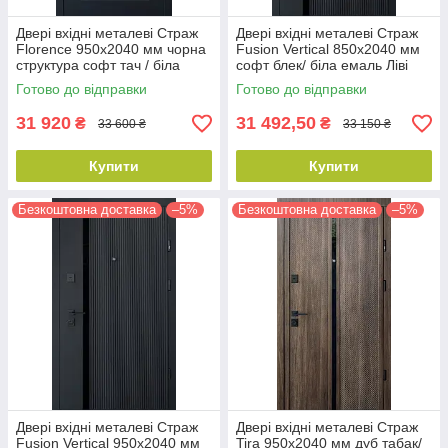
Двері вхідні металеві Страж
Двері вхідні металеві Страж
Florence 950х2040 мм чорна
Fusion Vertical 850х2040 мм
структура софт тач / біла
софт блек/ біла емаль Ліві
емаль Ліві
Готово до відправки
Готово до відправки
31 920
31 492,50
₴
₴
33 600 ₴
33 150 ₴
Купити
Купити
Безкоштовна доставка
–5%
Безкоштовна доставка
–5%
Двері вхідні металеві Страж
Двері вхідні металеві Страж
Fusion Vertical 950х2040 мм
Tira 950х2040 мм дуб табак/