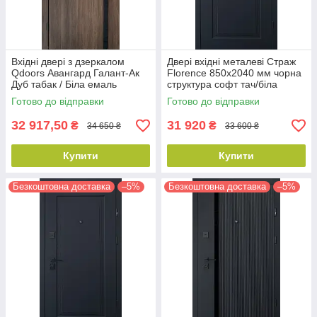
Вхідні двері з дзеркалом
Двері вхідні металеві Страж
Qdoors Авангард Галант-Ак
Florence 850х2040 мм чорна
Дуб табак / Біла емаль
структура софт тач/біла
850х2040 мм
емаль Ліві
Готово до відправки
Готово до відправки
32 917,50
31 920
₴
₴
34 650 ₴
33 600 ₴
Купити
Купити
Безкоштовна доставка
–5%
Безкоштовна доставка
–5%