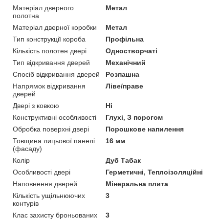
Матеріал дверного
Метал
полотна
Матеріал дверної коробки
Метал
Тип конструкції короба
Профільна
Кількість полотен двері
Одностворчаті
Тип відкривання дверей
Механічний
Спосіб відкривання дверей
Розпашна
Напрямок відкривання
Ліве/праве
дверей
Двері з ковкою
Ні
Конструктивні особливості
Глухі, З порогом
Обробка поверхні двері
Порошкове напилення
Товщина лицьової панелі
16 мм
(фасаду)
Колір
Дуб Табак
Особливості двері
Герметичні, Теплоізоляційні
Наповнення дверей
Мінеральна плита
Кількість ущільнюючих
3
контурів
Клас захисту броньованих
3