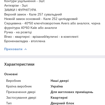
Контури ущільнення - 3шт.
Антизрізи - 3шт.
ЗАМКИ І ФУРНІТУРА
Верхній замок - Кале 257 сувальдний
Нижній замок основний - Кале 252 циліндровий
Серцевина - 40*50 ключ/поворотник Avers або аналоги, чорна
фурнітура 40*60 Kale або аналоги
Ручка - на розетці
Вічко - квартирні - врізаний/вуличні - в комплекті
Броненакладка - втоплена
Приховати
Характеристики
Основні
Виробник
Наші двері
Країна виробник
Україна
Призначення двері
Для житлових приміщень
Застосування двері
Квартирні
Тип
Дверний блок