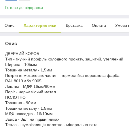
Готово до відправки
Опис
Характеристики
Доставка
Оплата
Умови 
Опис
ДВЕРНИЙ КОРОБ
Тип - гнучкий профіль холодного прокату, зашитий, утеплений
Ширина - 105мм
Товщина металу - 1,5мм
Покриття металевих частин - термостійка порошкова фарба
RAL 8019 або 9005
Лиштва - МДФ 16мм/80мм
Поріг - нержавіючий метал
ПОЛОТНО
Товщина - 90мм
Товщина металу - 1,5мм
МДФ накладка - 16/10мм
Завіса - 3шт. на підшипниках
Тепло - шумоізоляція полотно - мінеральна вата