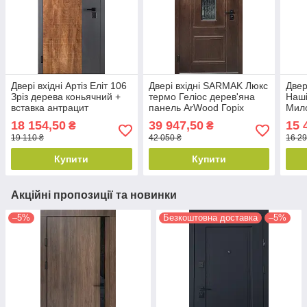
Двері вхідні Артіз Еліт 106
Двері вхідні SARMAK Люкс
Двер
Зріз дерева коньячний +
термо Геліос дерев'яна
Наші
вставка антрацит
панель ArWood Горіх
Мило
860х2040 мм
Світлий / ПВХ зріз дерева
Біле
18 154,50
39 947,50
15 
₴
₴
коньячний 860x2040 мм
19 110 ₴
42 050 ₴
16 29
ліві
Купити
Купити
Акційні пропозиції та новинки
–5%
Безкоштовна доставка
–5%