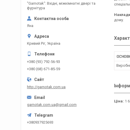
"Garnotak": Вхідні, міжкімнатні двері та
спеціаль
фурнітура
Накладк
дому.
Яна
Характ
Кривий Ріг, Україна
ОСНОВ
+380 (93) 792-56-93
Виробн
+380 (68) 671-85-59
Інформ
http://garnotak.com.ua
Ціна:
1 6
garnotak.com.ua@gmail.com
+380937925693