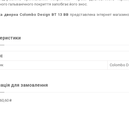
ного гальванічного покриття запобігає його знос.
а дверна Colombo Design BT 13 BB
представлена інтернет магази
еристики
НІ
ик
Colombo D
ація для замовлення
60,60 ₴