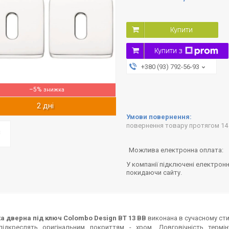
Купити
Купити з
+380 (93) 792-56-93
–5%
2 дні
повернення товару протягом 14
У компанії підключені електронн
покидаючи сайту.
а дверна під ключ Colombo Design BT 13 BB
виконана в сучасному стил
підкреслять оригінальним покриттям - хром. Довговічність термін