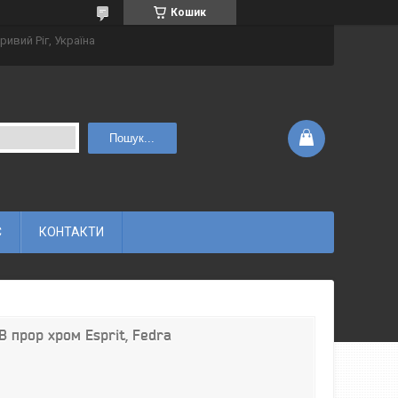
Кошик
ривий Ріг, Україна
Пошук...
С
КОНТАКТИ
B прор хром Esprit, Fedra