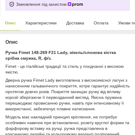
Замовлення під захистом
Опис
Характеристики
Доставка
Оплата
Умови п
Опис
Ручка Fimet 148-269 F21 Lady, нікель/слонова кістка
срібна смужка, R, ф/з.
Fimet - це італійські традиції та стиль у поєднанні з високою
якістю.
Дверна ручка Fimet Lady виготовлена з високоякісної латуні з
нанесенням гальванічного покриття, котре гарантує надійність
протягом довгих років. Покриття захищає ручку від впливу
корозії зберігаючи її первозданний вигляд. Якісна пружина
перешкоджає провисанню ручки, навіть при інтенсивному її
використанні, забезпечує плавне натискання.
Модель має накладний принцип кріплення, не потребує
особливих навичок при встановленні, розету круглої форми та
фарфорову вставку на ручці. ручка представлена в
класичному дизайні та кольоровому варіанті полірований