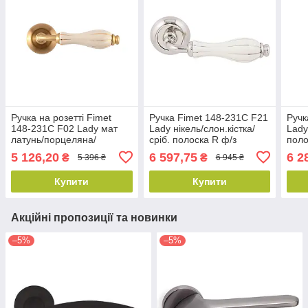
Ручка на розетті Fimet
Ручка Fimet 148-231C F21
Ручк
148-231C F02 Lady мат
Lady нікель/слон.кістка/
Lady
латунь/порцеляна/
сріб. полоска R ф/з
поло
слонова кістка золота
5 126,20
6 597,75
6 2
₴
₴
5 396 ₴
6 945 ₴
смужка R ф/з
Купити
Купити
Акційні пропозиції та новинки
–5%
–5%