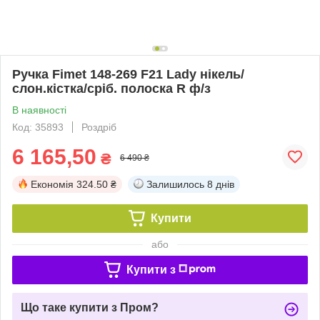
Ручка Fimet 148-269 F21 Lady нікель/
слон.кістка/сріб. полоска R ф/з
В наявності
Код: 35893
Роздріб
6 165,50
₴
6 490 ₴
Економія
324.50 ₴
Залишилось
8 днів
Купити
або
Купити з
Що таке купити з Пром?