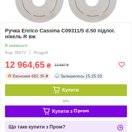
Ручка Enrico Cassina C09311/5 d.50 підлог.
нікель R вж
В наявності
Код: 35071
Роздріб
12 964,65
₴
13 647 ₴
Економія
682.35 ₴
Залишилось
15:25:32
Купити
або
Купити з
Що таке купити з Пром?