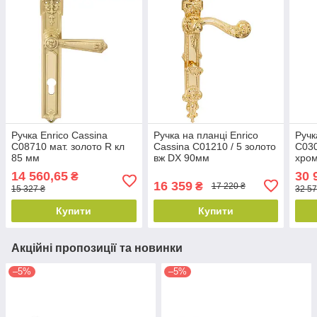
Ручка Enrico Cassina
Ручка на планці Enrico
Ручк
C08710 мат. золото R кл
Cassina C01210 / 5 золото
C03
85 мм
вж DX 90мм
хром
14 560,65
30 
₴
16 359
₴
17 220 ₴
15 327 ₴
32 57
Купити
Купити
Акційні пропозиції та новинки
–5%
–5%