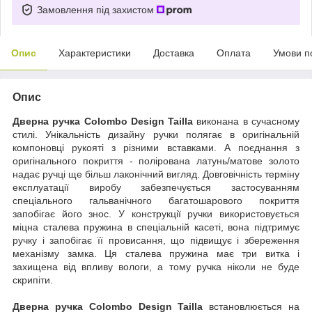
Замовлення під захистом
Опис
Характеристики
Доставка
Оплата
Умови п
Опис
Дверна ручка Colombo Design Tailla
виконана в сучасному
стилі. Унікальність дизайну ручки полягає в оригінальній
компоновці рукояті з різними вставками. А поєднання з
оригінального покриття - полірована латунь/матове золото
надає ручці ще більш лаконічний вигляд. Довговічність терміну
експлуатації виробу забезпечується застосуванням
спеціального гальванічного багатошарового покриття
запобігає його знос. У конструкції ручки використовується
міцна сталева пружина в спеціальній касеті, вона підтримує
ручку і запобігає її провисання, що підвищує і збереження
механізму замка. Ця сталева пружина має три витка і
захищена від впливу вологи, а тому ручка ніколи не буде
скрипіти.
Дверна ручка Colombo Design Tailla
встановлюється на