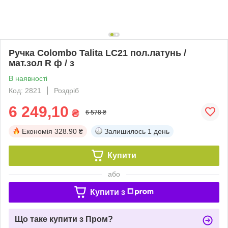
Ручка Colombo Talita LC21 пол.латунь /
мат.зол R ф / з
В наявності
Код: 2821
Роздріб
6 249,10
₴
6 578 ₴
Економія
328.90 ₴
Залишилось
1 день
Купити
або
Купити з
Що таке купити з Пром?