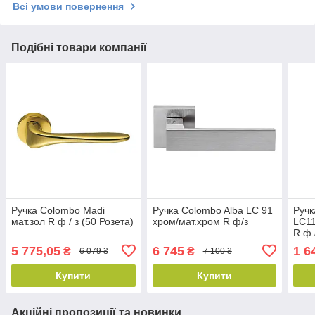
Всі умови повернення
Подібні товари компанії
Ручка Colombo Madi
Ручка Colombo Alba LC 91
Ручк
мат.зол R ф / з (50 Розета)
хром/мат.хром R ф/з
LC11
R ф 
5 775,05
6 745
1 6
₴
₴
6 079 ₴
7 100 ₴
Купити
Купити
Акційні пропозиції та новинки