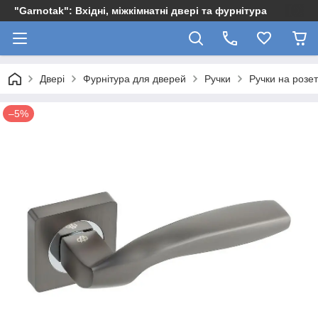
"Garnotak": Вхідні, міжкімнатні двері та фурнітура
Двері
Фурнітура для дверей
Ручки
Ручки на розет
–5%