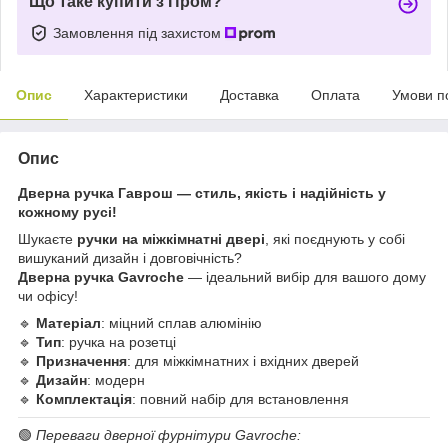
Що таке купити з Пром?
Замовлення під захистом
Опис
Характеристики
Доставка
Оплата
Умови п
Опис
Дверна ручка Гаврош — стиль, якість і надійність у
кожному русі!
Шукаєте
ручки на міжкімнатні двері
, які поєднують у собі
вишуканий дизайн і довговічність?
Дверна ручка Gavroche
— ідеальний вибір для вашого дому
чи офісу!
🔹
Матеріал
: міцний сплав алюмінію
🔹
Тип
: ручка на розетці
🔹
Призначення
: для міжкімнатних і вхідних дверей
🔹
Дизайн
: модерн
🔹
Комплектація
: повний набір для встановлення
🟢
Переваги дверної фурнітури Gavroche: