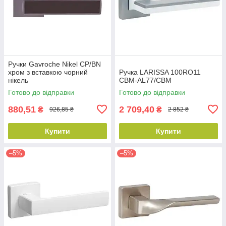
Ручки Gavroche Nikel CP/BN
хром з вставкою чорний
Ручка LARISSA 100RO11
нікель
CBM-AL77/CBM
Готово до відправки
Готово до відправки
880,51
2 709,40
₴
₴
926,85 ₴
2 852 ₴
Купити
Купити
–5%
–5%