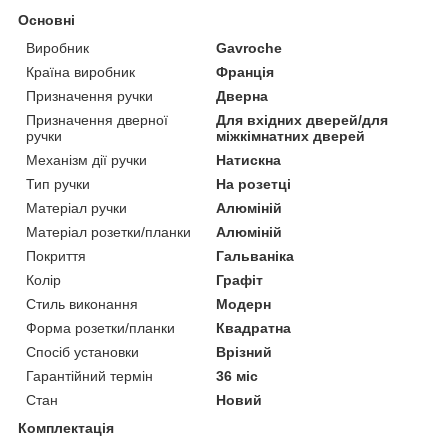
Основні
Виробник
Gavroche
Країна виробник
Франція
Призначення ручки
Дверна
Призначення дверної
Для вхідних дверей/для
ручки
міжкімнатних дверей
Механізм дії ручки
Натискна
Тип ручки
На розетці
Матеріал ручки
Алюміній
Матеріал розетки/планки
Алюміній
Покриття
Гальваніка
Колір
Графіт
Стиль виконання
Модерн
Форма розетки/планки
Квадратна
Спосіб установки
Врізний
Гарантійний термін
36 міс
Стан
Новий
Комплектація