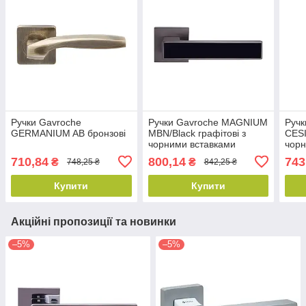
Ручки Gavroche
Ручки Gavroche MAGNIUM
Ручк
GERMANIUM AB бронзові
MBN/Black графітові з
CESI
чорними вставками
чор
710,84
800,14
743
₴
₴
748,25 ₴
842,25 ₴
Купити
Купити
Акційні пропозиції та новинки
–5%
–5%