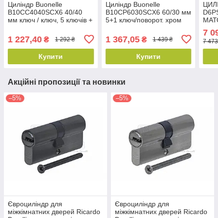
Циліндр Buonellе
Циліндр Buonellе
ЦИЛ
B10CC4040SCX6 40/40
B10CP6030SCX6 60/30 мм
D6P
мм ключ / ключ, 5 ключів +
5+1 ключ/поворот. хром
МАТ
монтажний ключ, хром
матовий
7 0
матовий
1 227,40
1 367,05
₴
₴
1 292 ₴
1 439 ₴
7 473
Купити
Купити
Акційні пропозиції та новинки
–5%
–5%
Євроциліндр для
Євроциліндр для
міжкімнатних дверей Ricardo
міжкімнатних дверей Ricardo