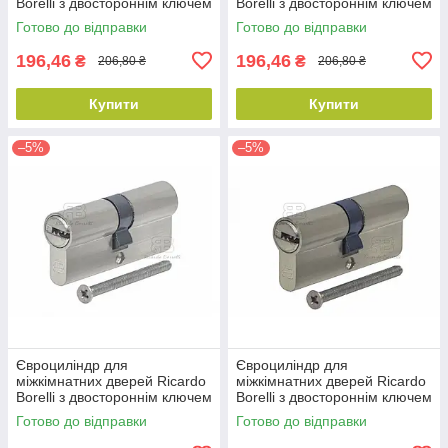
Borelli з двостороннім ключем
Borelli з двостороннім ключем
перфорований 60мм 30/30
перфорований 60мм 30/30
Готово до відправки
Готово до відправки
ZN MB матовий чорний
ZN MG матовий графіт
196,46
196,46
₴
₴
206,80 ₴
206,80 ₴
Купити
Купити
–5%
–5%
Євроциліндр для
Євроциліндр для
міжкімнатних дверей Ricardo
міжкімнатних дверей Ricardo
Borelli з двостороннім ключем
Borelli з двостороннім ключем
перфорований 70мм 35/35
перфорований 70мм 35/35
Готово до відправки
Готово до відправки
ZN SN матовий нікель
ZN SG матова латунь