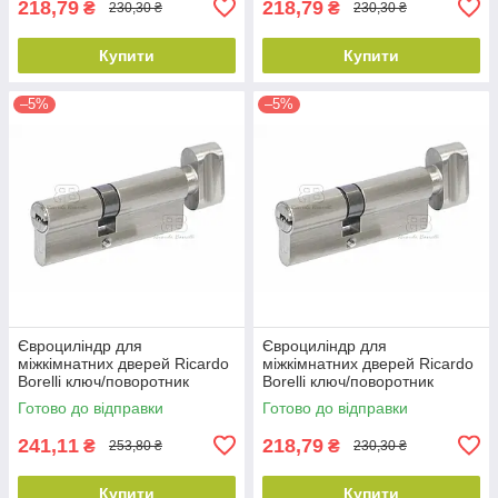
218,79
218,79
₴
₴
230,30 ₴
230,30 ₴
Купити
Купити
–5%
–5%
Євроциліндр для
Євроциліндр для
міжкімнатних дверей Ricardo
міжкімнатних дверей Ricardo
Borelli ключ/поворотник
Borelli ключ/поворотник
перфорований 70мм 35/35Т
перфорований 60мм 30/30Т
Готово до відправки
Готово до відправки
ZN SN матовий нікель
ZN SN матовий нікель
241,11
218,79
₴
₴
253,80 ₴
230,30 ₴
Купити
Купити