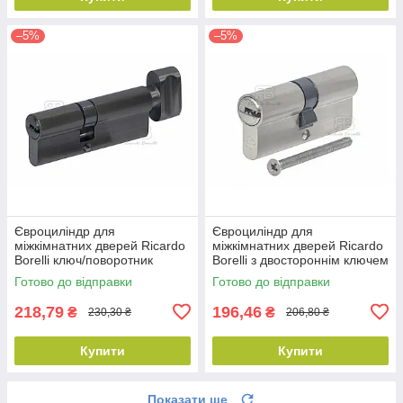
–5%
–5%
Євроциліндр для
Євроциліндр для
міжкімнатних дверей Ricardo
міжкімнатних дверей Ricardo
Borelli ключ/поворотник
Borelli з двостороннім ключем
перфорований 60мм 30/30Т
перфорований 60мм 30/30
Готово до відправки
Готово до відправки
ZN MB матовий чорний
ZN SN матовий нікель
218,79
196,46
₴
₴
230,30 ₴
206,80 ₴
Купити
Купити
Показати ще