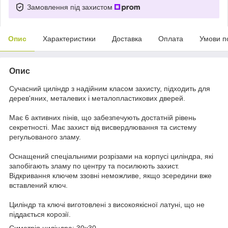
Замовлення під захистом
Опис
Характеристики
Доставка
Оплата
Умови п
Опис
Сучасний циліндр з надійним класом захисту, підходить для
дерев'яних, металевих і металопластикових дверей.
Має 6 активних пінів, що забезпечують достатній рівень
секретності. Має захист від висвердлювання та систему
регульованого зламу.
Оснащений спеціальними розрізами на корпусі циліндра, які
запобігають зламу по центру та посилюють захист.
Відкривання ключем ззовні неможливе, якщо зсередини вже
вставлений ключ.
Циліндр та ключі виготовлені з високоякісної латуні, що не
піддається корозії.
Симетрія циліндра: 30x30