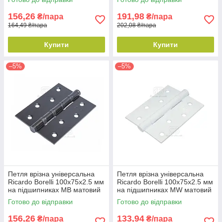
156,26
191,98
₴/пара
₴/пара
164,49 ₴/пара
202,08 ₴/пара
Купити
Купити
–5%
–5%
Петля врізна універсальна
Петля врізна універсальна
Ricardo Borelli 100х75х2.5 мм
Ricardo Borelli 100х75х2.5 мм
на підшипниках MB матовий
на підшипниках MW матовий
чорний
білий
Готово до відправки
Готово до відправки
156,26
133,94
₴/пара
₴/пара