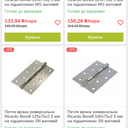
на підшипниках MG матовий
на підшипниках MG матовий
графіт
графіт
Готово до відправки
Готово до відправки
133,94
156,26
₴/пара
₴/пара
140,99 ₴/пара
164,49 ₴/пара
Купити
Купити
–5%
–5%
Петля врізна універсальна
Петля врізна універсальна
Ricardo Borelli 125х75х2.5 мм
Ricardo Borelli 100х75х2.5 мм
на підшипниках SN матовий
на підшипниках SN матовий
нікель
нікель
Готово до відправки
Готово до відправки