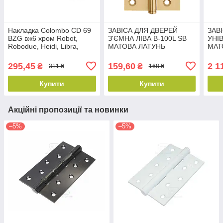
Накладка Colombo CD 69
ЗАВІСА ДЛЯ ДВЕРЕЙ
ЗАВ
BZG вж6 хром Robot,
З'ЄМНА ЛІВА B-100L SB
УНІ
Robodue, Heidi, Libra,
МАТОВА ЛАТУНЬ
МАТ
Ludus, Sirio, Tempo
295,45
159,60
2 1
₴
₴
311 ₴
168 ₴
Купити
Купити
Акційні пропозиції та новинки
–5%
–5%