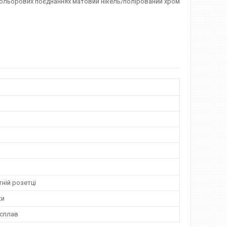
в кольорових поєднаннях матовий нікель/полірований хром
ній розетці
ки
сплав