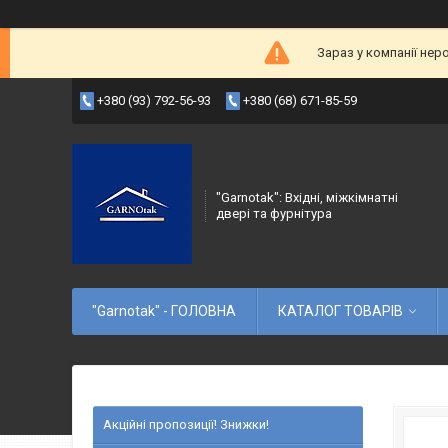
Зараз у компанії нер
+380 (93) 792-56-93
+380 (68) 671-85-59
"Garnotak": Вхідні, міжкімнатні
двері та фурнітура
"Garnotak" - ГОЛОВНА
КАТАЛОГ ТОВАРІВ
Акційні пропозиції! Знижки!