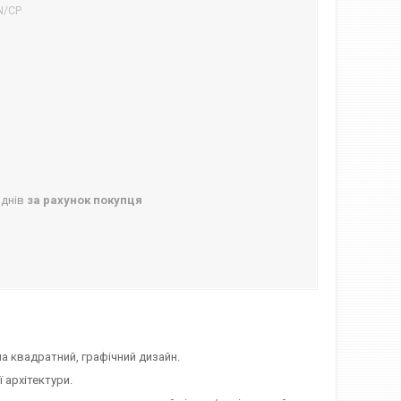
N/CP
 днів
за рахунок покупця
на квадратний, графічний дизайн.
 архітектури.