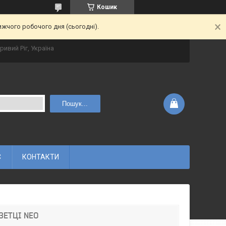
Кошик
ижчого робочого дня (сьогодні).
ривий Ріг, Україна
Пошук...
С
КОНТАКТИ
ЗЕТЦІ NEO