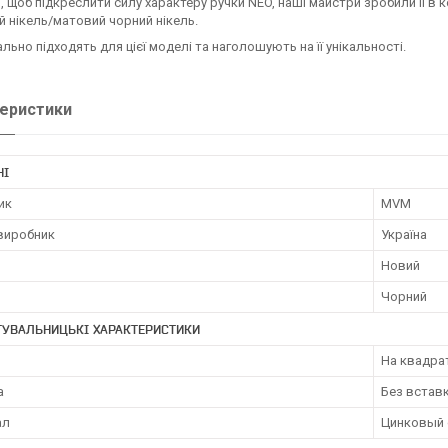
, щоб підкреслити силу характеру ручки NEO, наші майстри зробили її 
й нікель/матовий чорний нікель.
ально підходять для цієї моделі та наголошують на її унікальності.
еристики
НІ
ик
MVM
 виробник
Україна
Новий
Чорний
ТУВАЛЬНИЦЬКІ ХАРАКТЕРИСТИКИ
На квадрат
а
Без встав
ал
Цинковый 