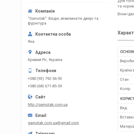
Для того
та чорни
Вони іде
"Garnotak": Вхідні, міжкімнатні двері та
фурнітура
Характ
Яна
ОСНОВ
Кривий Ріг, Україна
Виробн
Країна
+380 (93) 792-56-93
Стан
+380 (68) 671-85-59
Колір
КОРИС
http://garnotak.com.ua
Вид
Вставк
garnotak.com.ua@gmail.com
Матері