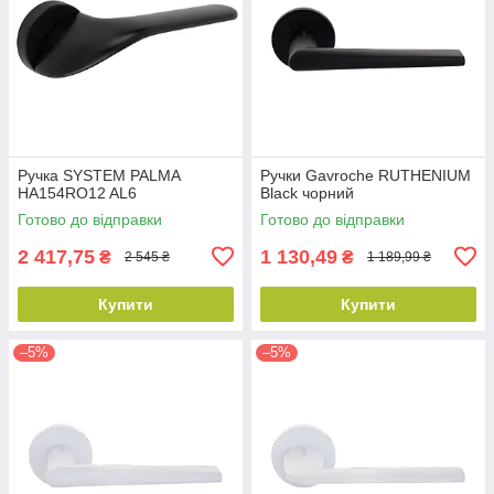
Ручка SYSTEM PALMA
Ручки Gavroche RUTHENIUM
HA154RO12 AL6
Black чорний
Готово до відправки
Готово до відправки
2 417,75
1 130,49
₴
₴
2 545 ₴
1 189,99 ₴
Купити
Купити
–5%
–5%