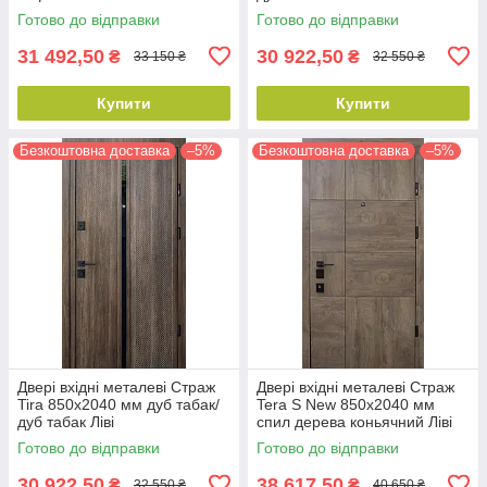
Готово до відправки
Готово до відправки
31 492,50
30 922,50
₴
₴
33 150 ₴
32 550 ₴
Купити
Купити
Безкоштовна доставка
–5%
Безкоштовна доставка
–5%
Двері вхідні металеві Страж
Двері вхідні металеві Страж
Tira 850х2040 мм дуб табак/
Tera S New 850х2040 мм
дуб табак Ліві
спил дерева коньячний Ліві
Готово до відправки
Готово до відправки
30 922,50
38 617,50
₴
₴
32 550 ₴
40 650 ₴