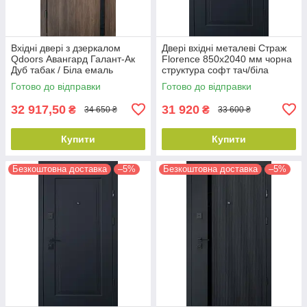
Вхідні двері з дзеркалом
Двері вхідні металеві Страж
Qdoors Авангард Галант-Ак
Florence 850х2040 мм чорна
Дуб табак / Біла емаль
структура софт тач/біла
850х2040 мм
емаль Ліві
Готово до відправки
Готово до відправки
32 917,50
31 920
₴
₴
34 650 ₴
33 600 ₴
Купити
Купити
Безкоштовна доставка
–5%
Безкоштовна доставка
–5%