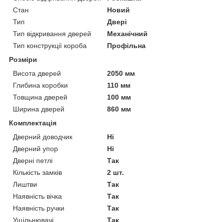
Стан
Новий
Тип
Двері
Тип відкривання дверей
Механічний
Тип конструкції короба
Профільна
Розміри
Висота дверей
2050 мм
Глибина коробки
110 мм
Товщина дверей
100 мм
Ширина дверей
860 мм
Комплектація
Дверний доводчик
Ні
Дверний упор
Ні
Дверні петлі
Так
Кількість замків
2 шт.
Лиштви
Так
Наявність вічка
Так
Наявність ручки
Так
Ущільнювачі
Так