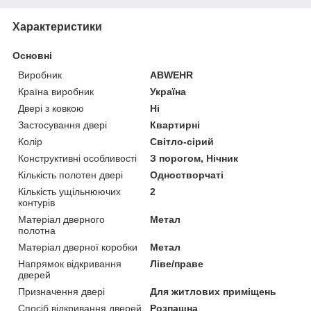
Характеристики
Основні
Виробник
ABWEHR
Країна виробник
Україна
Двері з ковкою
Ні
Застосування двері
Квартирні
Колір
Світло-сірий
Конструктивні особливості
З порогом, Нічник
Кількість полотен двері
Одностворчаті
Кількість ущільнюючих
2
контурів
Матеріал дверного
Метал
полотна
Матеріал дверної коробки
Метал
Напрямок відкривання
Ліве/праве
дверей
Призначення двері
Для житлових приміщень
Спосіб відкривання дверей
Розпашна