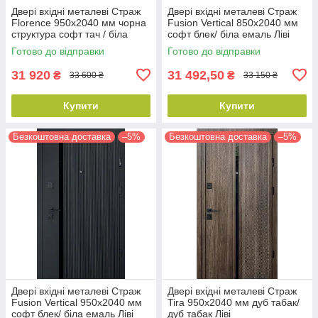
Двері вхідні металеві Страж
Двері вхідні металеві Страж
Florence 950х2040 мм чорна
Fusion Vertical 850х2040 мм
структура софт тач / біла
софт блек/ біла емаль Ліві
емаль Ліві
Готово до відправки
Готово до відправки
31 920
31 492,50
₴
₴
33 600 ₴
33 150 ₴
Купити
Купити
Безкоштовна доставка
–5%
Безкоштовна доставка
–5%
Двері вхідні металеві Страж
Двері вхідні металеві Страж
Fusion Vertical 950х2040 мм
Tira 950х2040 мм дуб табак/
софт блек/ біла емаль Ліві
дуб табак Ліві