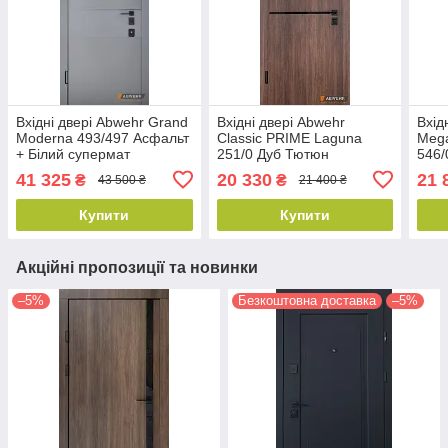
Вхідні двері Abwehr Grand
Вхідні двері Abwehr
Вхід
Moderna 493/497 Асфальт
Classic PRIME Laguna
Mega
+ Білий супермат
251/0 Дуб Тютюн
546/
860*2050 мм Вхідні двері
860*2050 мм Вхідні двері
Олов
41 325
20 330
21 
₴
₴
43 500 ₴
21 400 ₴
для квартири
для квартири
мм
Купити
Купити
Акційні пропозиції та новинки
–5%
Безкоштовна доставка
–5%