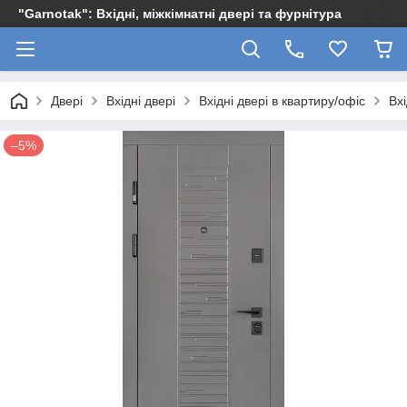
"Garnotak": Вхідні, міжкімнатні двері та фурнітура
Двері
Вхідні двері
Вхідні двері в квартиру/офіс
Вх
–5%