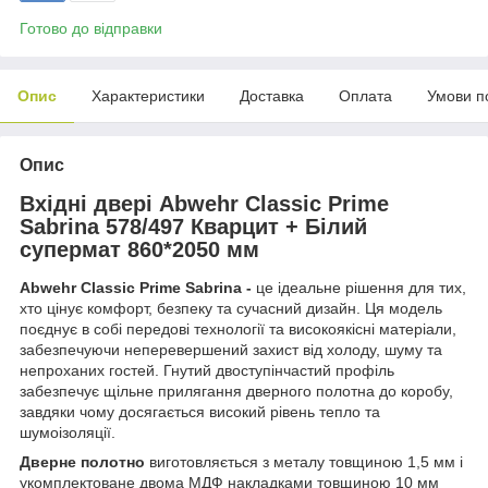
Готово до відправки
Опис
Характеристики
Доставка
Оплата
Умови п
Опис
Вхідні двері Abwehr Classic Prime
Sabrina 578/497 Кварцит + Білий
супермат 860*2050 мм
Abwehr Classic Prime Sabrina -
це ідеальне рішення для тих,
хто цінує комфорт, безпеку та сучасний дизайн. Ця модель
поєднує в собі передові технології та високоякісні матеріали,
забезпечуючи неперевершений захист від холоду, шуму та
непроханих гостей. Гнутий двоступінчастий профіль
забезпечує щільне прилягання дверного полотна до коробу,
завдяки чому досягається високий рівень тепло та
шумоізоляції.
Дверне полотно
виготовляється з металу товщиною 1,5 мм і
укомплектоване двома МДФ накладками товщиною 10 мм