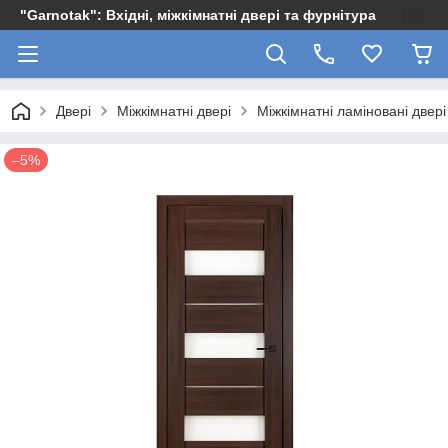
"Garnotak": Вхідні, міжкімнатні двері та фурнітура
Двері
Міжкімнатні двері
Міжкімнатні ламіновані двері
–5%