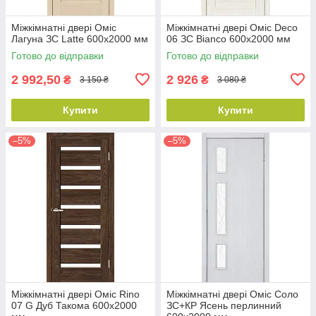
Міжкімнатні двері Оміс
Міжкімнатні двері Оміс Deco
Лагуна ЗС Latte 600х2000 мм
06 ЗС Bianco 600х2000 мм
Готово до відправки
Готово до відправки
2 992,50
2 926
₴
₴
3 150 ₴
3 080 ₴
Купити
Купити
–5%
–5%
Міжкімнатні двері Оміс Rino
Міжкімнатні двері Оміс Соло
07 G Дуб Такома 600х2000
ЗС+КР Ясень перлинний