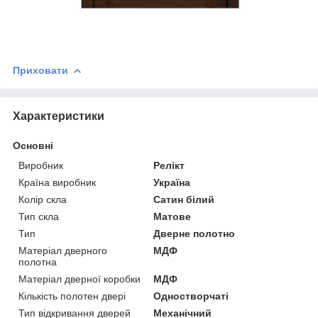
Приховати
Характеристики
Основні
Виробник
Релікт
Країна виробник
Україна
Колір скла
Сатин білий
Тип скла
Матове
Тип
Дверне полотно
Матеріал дверного
МДФ
полотна
Матеріал дверної коробки
МДФ
Кількість полотен двері
Одностворчаті
Тип відкривання дверей
Механічний