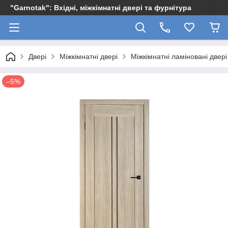
"Garnotak": Вхідні, міжкімнатні двері та фурнітура
Двері
Міжкімнатні двері
Міжкімнатні ламіновані двері
–5%