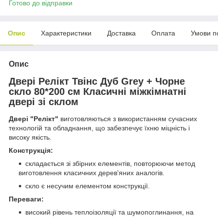
Готово до відправки
Опис
Характеристики
Доставка
Оплата
Умови п
Опис
Двері Релікт Твінс Дуб Grey + Чорне
скло 80*200 см Класичні міжкімнатні
двері зі склом
Двері "Релікт"
виготовляються з використанням сучасних
технологій та обладнання, що забезпечує їхню міцність і
високу якість.
Конструкція:
складається зі збірних елементів, повторюючи метод
виготовлення класичних дерев'яних аналогів.
скло є несучим елементом конструкції.
Переваги:
високий рівень теплоізоляції та шумопоглинання, на