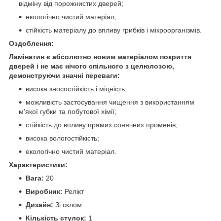
відміну від порожнистих дверей;
екологічно чистий матеріал;
стійкість матеріалу до впливу грибків і мікроорганізмів.
Оздоблення:
Ламінатин є абсолютно новим матеріалом покриття
дверей і не має нічого спільного з целюлозою,
демонструючи значні переваги:
висока зносостійкість і міцність;
можливість застосування чищення з використанням
м'якої губки та побутової хімії;
стійкість до впливу прямих сонячних променів;
висока вологостійкість;
екологічно чистий матеріал.
Характеристики:
Вага:
20
Виробник:
Релікт
Дизайн:
Зі склом
Кількість стулок:
1