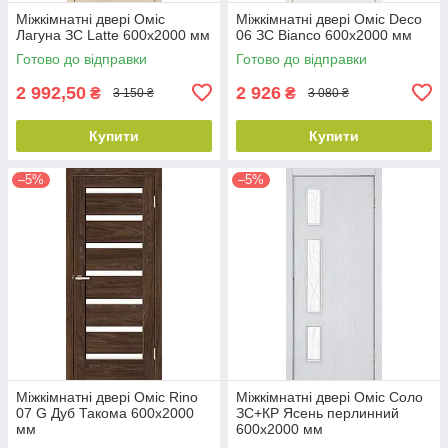
Міжкімнатні двері Оміс
Міжкімнатні двері Оміс Deco
Лагуна ЗС Latte 600х2000 мм
06 ЗС Bianco 600х2000 мм
Готово до відправки
Готово до відправки
2 992,50
2 926
₴
₴
3 150 ₴
3 080 ₴
Купити
Купити
–5%
–5%
Міжкімнатні двері Оміс Rino
Міжкімнатні двері Оміс Соло
07 G Дуб Такома 600х2000
ЗС+КР Ясень перлинний
мм
600х2000 мм