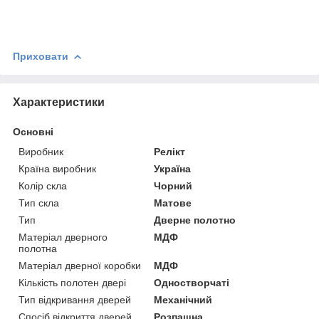
Приховати
Характеристики
Основні
Виробник
Релікт
Країна виробник
Україна
Колір скла
Чорний
Тип скла
Матове
Тип
Дверне полотно
Матеріал дверного
МДФ
полотна
Матеріал дверної коробки
МДФ
Кількість полотен двері
Одностворчаті
Тип відкривання дверей
Механічний
Спосіб відкриття дверей
Розпашна