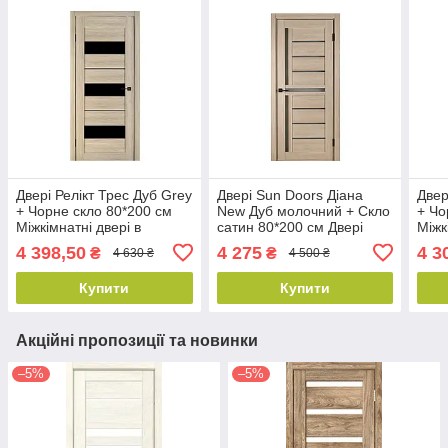
Двері Релікт Трес Дуб Grey
Двері Sun Doors Діана
Двер
+ Чорне скло 80*200 см
New Дуб молочний + Скло
+ Чо
Міжкімнатні двері в
сатин 80*200 см Двері
Міжк
будинок Класичні двері
міжкімнатні зі склом
квар
4 398,50
4 275
4 3
₴
₴
4 630 ₴
4 500 ₴
для дому
шум
Купити
Купити
Акційні пропозиції та новинки
–5%
–5%