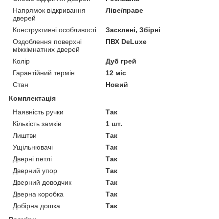
Напрямок відкривання
Ліве/праве
дверей
Конструктивні особливості
Засклені, Збірні
Оздоблення поверхні
ПВХ DeLuxe
міжкімнатних дверей
Колір
Дуб грей
Гарантійний термін
12 міс
Стан
Новий
Комплектація
Наявність ручки
Так
Кількість замків
1 шт.
Лиштви
Так
Ущільнювачі
Так
Дверні петлі
Так
Дверний упор
Так
Дверний доводчик
Так
Дверна коробка
Так
Добірна дошка
Так