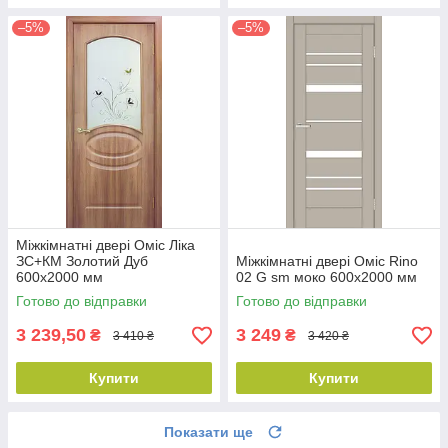
–5%
–5%
Міжкімнатні двері Оміс Ліка
ЗС+КМ Золотий Дуб
Міжкімнатні двері Оміс Rino
600х2000 мм
02 G sm моко 600х2000 мм
Готово до відправки
Готово до відправки
3 239,50
3 249
₴
₴
3 410 ₴
3 420 ₴
Купити
Купити
Показати ще