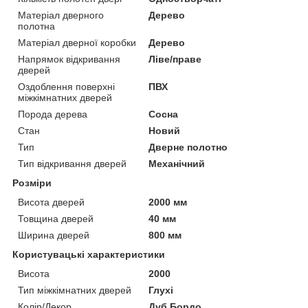
Матеріал дверного
Дерево
полотна
Матеріал дверної коробки
Дерево
Напрямок відкривання
Ліве/праве
дверей
Оздоблення поверхні
ПВХ
міжкімнатних дверей
Порода дерева
Сосна
Стан
Новий
Тип
Дверне полотно
Тип відкривання дверей
Механічний
Розміри
Висота дверей
2000 мм
Товщина дверей
40 мм
Ширина дверей
800 мм
Користувацькі характеристики
Висота
2000
Тип міжкімнатних дверей
Глухі
Колір/Декор
Дуб Бордо