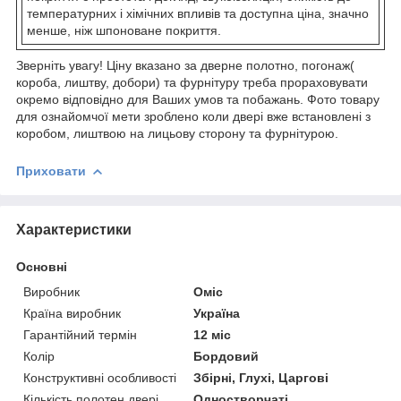
температурних і хімічних впливів та доступна ціна, значно
менше, ніж шпоноване покриття.
Зверніть увагу! Ціну вказано за дверне полотно, погонаж(
короба, лиштву, добори) та фурнітуру треба прораховувати
окремо відповідно для Ваших умов та побажань. Фото товару
для ознайомчої мети зроблено коли двері вже встановлені з
коробом, лиштвою на лицьову сторону та фурнітурою.
Приховати
Характеристики
Основні
Виробник
Оміс
Країна виробник
Україна
Гарантійний термін
12 міс
Колір
Бордовий
Конструктивні особливості
Збірні, Глухі, Царгові
Кількість полотен двері
Одностворчаті