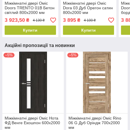
Міжкімнатні двері Оміс
Міжкімнатні двері Оміс
Міжк
Doors TRENTO 01B Бетон
Dora 03 Дуб Орегон сатин
Door
світлий 800х2000 мм
800х2000 мм
бор
3 923,50
3 895
3 8
₴
₴
4 130 ₴
4 100 ₴
Купити
Купити
Акційні пропозиції та новинки
–5%
–5%
Міжкімнатні двері Оміс Нота
Міжкімнатні двері Оміс Rino
ФД Венге Екошпон 600х2000
06 G Дуб Оріндж 700х2000
мм
мм