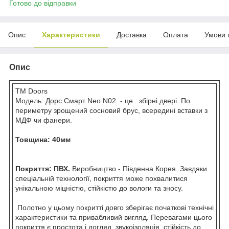
Готово до відправки
Опис
Характеристики
Доставка
Оплата
Умови 
Опис
ТМ Doors
Модель: Дорс Смарт Neo N02 - це . збірні двері. По
периметру зрощений сосновий брус, всередині вставки з
МДФ чи фанери.
Товщина: 40мм
Покриття: ПВХ.
Виробництво - Південна Корея. Завдяки
спеціальній технології, покриття може похвалитися
унікальною міцністю, стійкістю до вологи та зносу.
Полотно у цьому покритті довго зберігає початкові технічні
характеристики та привабливий вигляд. Перевагами цього
покриття є простота і догляд, звукоізоляція, стійкість до