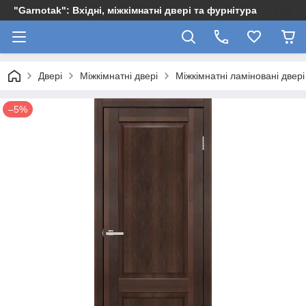
"Garnotak": Вхідні, міжкімнатні двері та фурнітура
Двері
Міжкімнатні двері
Міжкімнатні ламіновані двері
–5%