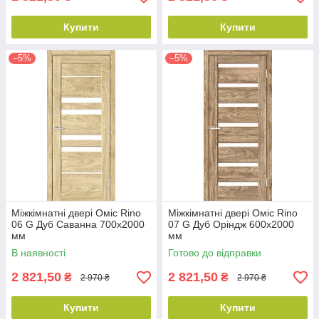
Купити
Купити
–5%
–5%
Міжкімнатні двері Оміс Rino
Міжкімнатні двері Оміс Rino
06 G Дуб Саванна 700х2000
07 G Дуб Оріндж 600х2000
мм
мм
В наявності
Готово до відправки
2 821,50
2 821,50
₴
₴
2 970 ₴
2 970 ₴
Купити
Купити