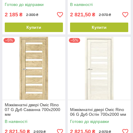
Готово до відправки
В наявності
2 185
2 821,50
₴
₴
2 300 ₴
2 970 ₴
Купити
Купити
–5%
–5%
Міжкімнатні двері Оміс Rino
07 G Дуб Саванна 700х2000
Міжкімнатні двері Оміс Rino
мм
06 G Дуб Остін 700х2000 мм
В наявності
Готово до відправки
2 821,50
2 821,50
₴
₴
2 970 ₴
2 970 ₴