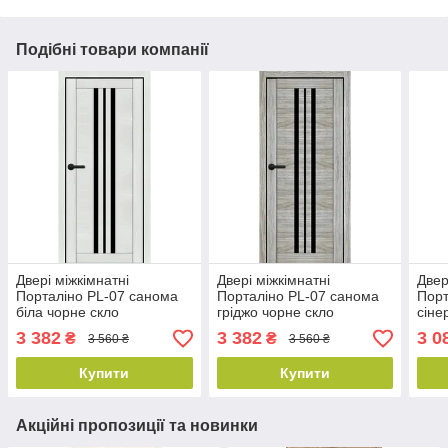
Подібні товари компанії
Двері міжкімнатні
Двері міжкімнатні
Двер
Порталіно PL-07 санома
Порталіно PL-07 санома
Порт
біла чорне скло
гріджо чорне скло
сіне
3 382
3 382
3 0
₴
₴
3 560 ₴
3 560 ₴
Купити
Купити
Акційні пропозиції та новинки