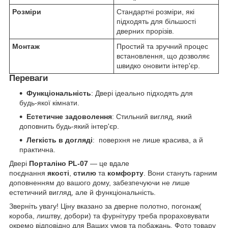
Розміри
Стандартні розміри, які
підходять для більшості
дверних прорізів.
Монтаж
Простий та зручний процес
встановлення, що дозволяє
швидко оновити інтер'єр.
Переваги
Функціональність
: Двері ідеально підходять для
будь-якої кімнати.
Естетичне задоволення
: Стильний вигляд, який
доповнить будь-який інтер'єр.
Легкість в догляді
: поверхня не лише красива, а й
практична.
Двері
Порталіно PL-07
— це вдале
поєднання
якості
,
стилю
та
комфорту
. Вони стануть гарним
доповненням до вашого дому, забезпечуючи не лише
естетичний вигляд, але й функціональність.
Зверніть увагу! Ціну вказано за дверне полотно, погонаж(
короба, лиштву, добори) та фурнітуру треба прораховувати
окремо відповідно для Ваших умов та побажань. Фото товару