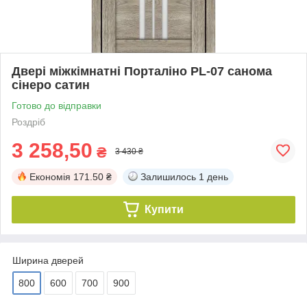
Двері міжкімнатні Порталіно PL-07 санома
сінеро сатин
Готово до відправки
Роздріб
3 258,50
₴
3 430 ₴
Економія
171.50 ₴
Залишилось
1 день
Купити
Ширина дверей
800
600
700
900