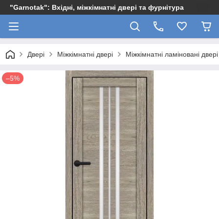
"Garnotak": Вхідні, міжкімнатні двері та фурнітура
Двері
Міжкімнатні двері
Міжкімнатні ламіновані двері
–5%