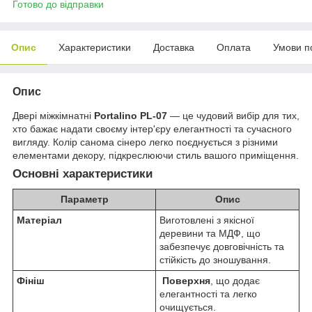
Готово до відправки
Опис
Характеристики
Доставка
Оплата
Умови п
Опис
Двері міжкімнатні
Portalino PL-07
— це чудовий вибір для тих,
хто бажає надати своєму інтер'єру елегантності та сучасного
вигляду. Колір санома сінеро легко поєднується з різними
елементами декору, підкреслюючи стиль вашого приміщення.
Основні характеристики
Параметр
Опис
Матеріал
Виготовлені з якісної
деревини та МДФ, що
забезпечує довговічність та
стійкість до зношування.
Фініш
Поверхня
, що додає
елегантності та легко
очищується.