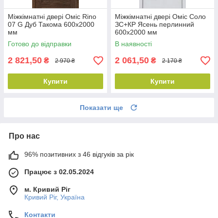
Міжкімнатні двері Оміс Rino
Міжкімнатні двері Оміс Соло
07 G Дуб Такома 600х2000
ЗС+КР Ясень перлинний
мм
600х2000 мм
Готово до відправки
В наявності
2 821,50
2 061,50
₴
₴
2 970 ₴
2 170 ₴
Купити
Купити
Показати ще
Про нас
96% позитивних з 46 відгуків за рік
Працює з 02.05.2024
м. Кривий Ріг
Кривий Ріг, Україна
Контакти