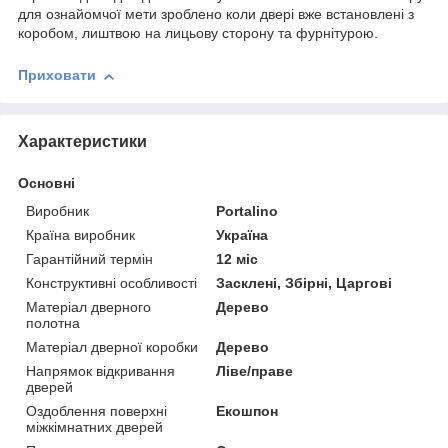
для ознайомчої мети зроблено коли двері вже встановлені з
коробом, лиштвою на лицьову сторону та фурнітурою.
Приховати
Характеристики
Основні
Виробник
Portalino
Країна виробник
Україна
Гарантійний термін
12 міс
Конструктивні особливості
Засклені, Збірні, Царгові
Матеріал дверного
Дерево
полотна
Матеріал дверної коробки
Дерево
Напрямок відкривання
Ліве/праве
дверей
Оздоблення поверхні
Екошпон
міжкімнатних дверей