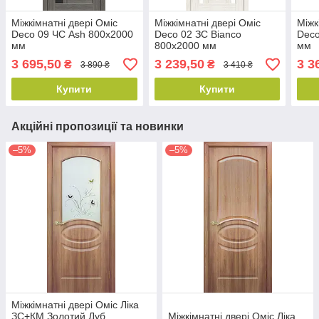
Міжкімнатні двері Оміс
Міжкімнатні двері Оміс
Міжк
Deco 09 ЧС Ash 800х2000
Deco 02 ЗС Bianco
Deco
мм
800х2000 мм
мм
3 695,50
3 239,50
3 3
₴
₴
3 890 ₴
3 410 ₴
Купити
Купити
Акційні пропозиції та новинки
–5%
–5%
Міжкімнатні двері Оміс Ліка
ЗС+КМ Золотий Дуб
Міжкімнатні двері Оміс Ліка