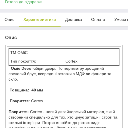
Готово до відправки
Опис
Характеристики
Доставка
Оплата
Умови 
Опис
ТМ ОМіС
Тип покриття:
Cortex
Оміс Deco
-збірні двері. По периметру зрощений
сосновий брус, всередині вставки з МДФ чи фанери та
скло.
Товщина: 40 мм
Покриття:
Cortex
Покриття:
Cortex - новий дизайнерський матеріал, який
створений спеціально для тих, хто цінує затишні, строгі та
стильні інтер'єри. Покриття стійке до різних видів
механічних пошкоджень. Двері відмінно протистоять