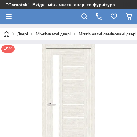
"Garnotak": Вхідні, міжкімнатні двері та фурнітура
Двері
Міжкімнатні двері
Міжкімнатні ламіновані двері
–5%