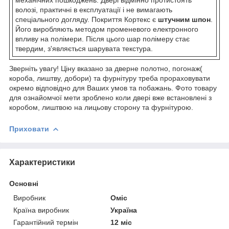
волозі, практичні в експлуатації і не вимагають
спеціального догляду. Покриття Кортекс є
штучним шпон
.
Його виробляють методом променевого електронного
впливу на полімери. Після цього шар полімеру стає
твердим, з'являється шарувата текстура.
Зверніть увагу! Ціну вказано за дверне полотно, погонаж(
короба, лиштву, добори) та фурнітуру треба прораховувати
окремо відповідно для Ваших умов та побажань. Фото товару
для ознайомчої мети зроблено коли двері вже встановлені з
коробом, лиштвою на лицьову сторону та фурнітурою.
Приховати
Характеристики
Основні
Виробник
Оміс
Країна виробник
Україна
Гарантійний термін
12 міс