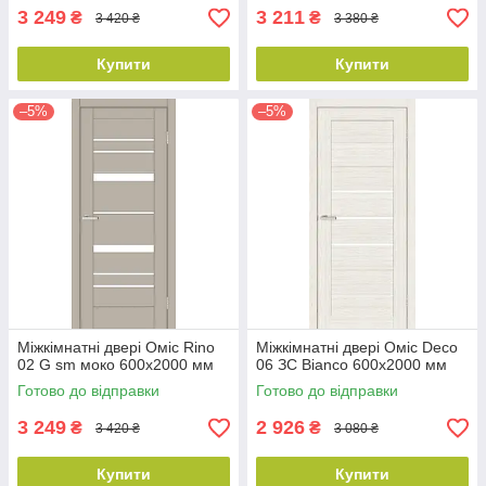
3 249
3 211
₴
₴
3 420 ₴
3 380 ₴
Купити
Купити
–5%
–5%
Міжкімнатні двері Оміс Rino
Міжкімнатні двері Оміс Deco
02 G sm моко 600х2000 мм
06 ЗС Bianco 600х2000 мм
Готово до відправки
Готово до відправки
3 249
2 926
₴
₴
3 420 ₴
3 080 ₴
Купити
Купити