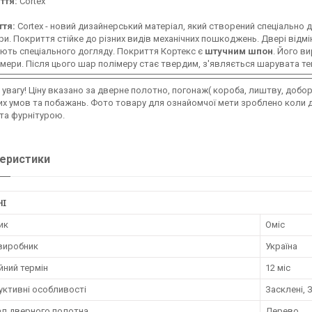
ття:
Cortex
ття:
Cortex - новий дизайнерський матеріал, який створений спеціально для
єри. Покриття стійке до різних видів механічних пошкоджень. Двері відмін
ють спеціального догляду. Покриття Кортекс є
штучним шпон
. Його в
імери. Після цього шар полімеру стає твердим, з'являється шарувата те
 увагу! Ціну вказано за дверне полотно, погонаж( короба, лиштву, добо
х умов та побажань. Фото товару для ознайомчої мети зроблено коли 
та фурнітурою.
еристики
НІ
ик
Оміс
 виробник
Україна
йний термін
12 міс
уктивні особливості
Засклені, З
ал дверного полотна
Дерево