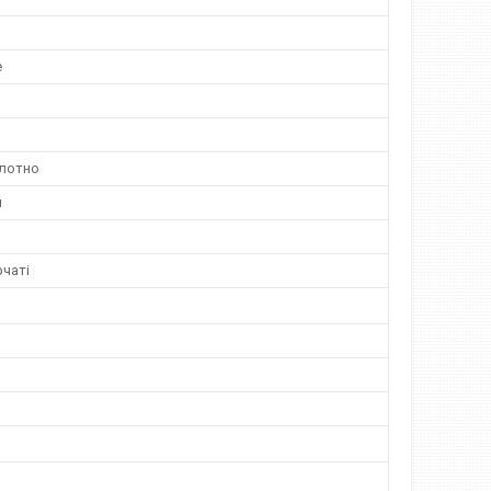
е
лотно
й
чаті