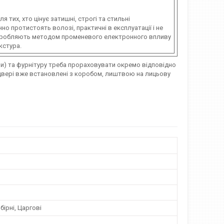
 тих, хто цінує затишні, строгі та стильні
но протистоять волозі, практичні в експлуатації і не
иробляють методом променевого електронного впливу
кстура.
ри) та фурнітуру треба прораховувати окремо відповідно
двері вже встановлені з коробом, лиштвою на лицьову
бірні, Царгові