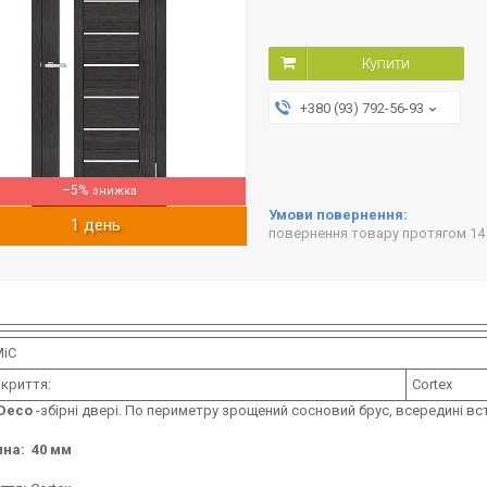
Купити
+380 (93) 792-56-93
–5%
1 день
повернення товару протягом 14
МіС
окриття:
Cortex
Deco
-збірні двері. По периметру зрощений сосновий брус, всередині вс
на: 40 мм