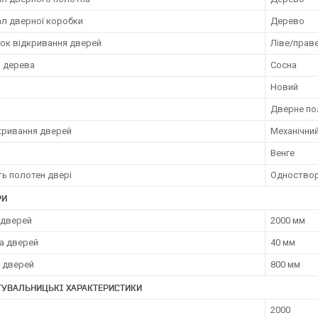
ал дверної коробки
Дерево
ок відкривання дверей
Ліве/прав
 дерева
Сосна
Новий
Дверне по
дкривання дверей
Механічни
Венге
ть полотен двері
Одноствор
РИ
 дверей
2000 мм
а дверей
40 мм
 дверей
800 мм
ТУВАЛЬНИЦЬКІ ХАРАКТЕРИСТИКИ
2000