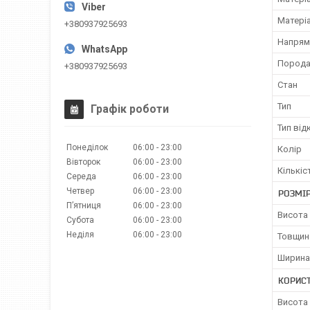
Матері
+380937925693
Напрям
Порода
+380937925693
Стан
Тип
Графік роботи
Тип ві
Понеділок
06:00
23:00
Колір
Вівторок
06:00
23:00
Кількіс
Середа
06:00
23:00
Четвер
06:00
23:00
РОЗМІ
Пʼятниця
06:00
23:00
Висота
Субота
06:00
23:00
Неділя
06:00
23:00
Товщин
Ширина
КОРИС
Висота