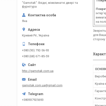
Покри
"Garnotak": Вхідні, міжкімнатні двері та
фурнітура
Покри
інтер'
вимага
Яна
на пол
Зверніть
для Ваши
Кривий Ріг, Україна
сторону 
+380 (93) 792-56-93
Характ
+380 (68) 671-85-59
ОСНОВ
http://garnotak.com.ua
Виробн
Країна
garnotak.com.ua@gmail.com
Гаранті
Констр
+380937925693
Матері