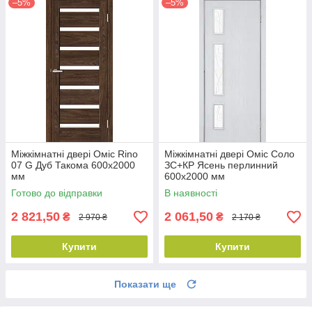
–5%
–5%
Міжкімнатні двері Оміс Rino
Міжкімнатні двері Оміс Соло
07 G Дуб Такома 600х2000
ЗС+КР Ясень перлинний
мм
600х2000 мм
Готово до відправки
В наявності
2 821,50
2 061,50
₴
₴
2 970 ₴
2 170 ₴
Купити
Купити
Показати ще