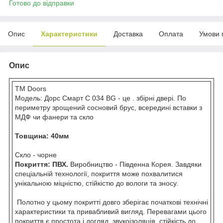
Готово до відправки
Опис
Характеристики
Доставка
Оплата
Умови 
Опис
ТМ Doors
Модель: Дорс Смарт С 034 BG - це . збірні двері. По
периметру зрощений сосновий брус, всередині вставки з
МДФ чи фанери та скло
Товщина: 40мм
Скло - чорне
Покриття: ПВХ.
Виробництво - Південна Корея. Завдяки
спеціальній технології, покриття може похвалитися
унікальною міцністю, стійкістю до вологи та зносу.
Полотно у цьому покритті довго зберігає початкові технічні
характеристики та привабливий вигляд. Перевагами цього
покриття є простота і догляд, звукоізоляція, стійкість до