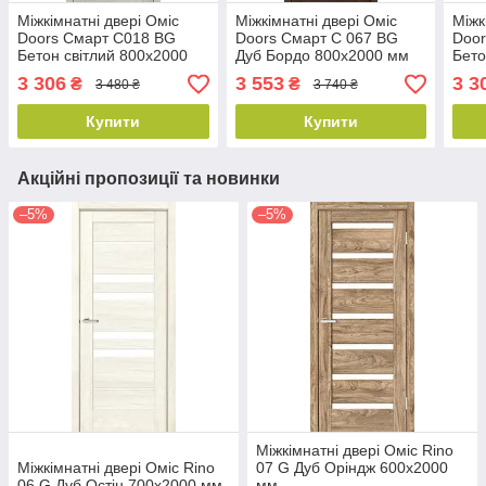
Міжкімнатні двері Оміс
Міжкімнатні двері Оміс
Міжк
Doors Смарт С018 BG
Doors Смарт С 067 BG
Door
Бетон світлий 800х2000
Дуб Бордо 800х2000 мм
Бето
мм
мм
3 306
3 553
3 3
₴
₴
3 480 ₴
3 740 ₴
Купити
Купити
Акційні пропозиції та новинки
–5%
–5%
Міжкімнатні двері Оміс Rino
Міжкімнатні двері Оміс Rino
07 G Дуб Оріндж 600х2000
06 G Дуб Остін 700х2000 мм
мм