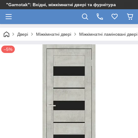
"Garnotak": Вхідні, міжкімнатні двері та фурнітура
Двері
Міжкімнатні двері
Міжкімнатні ламіновані двері
–5%