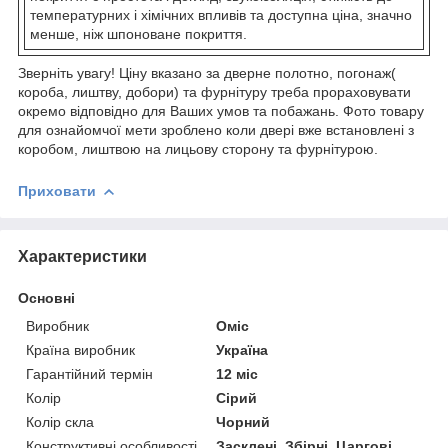
температурних і хімічних впливів та доступна ціна, значно
менше, ніж шпоноване покриття.
Зверніть увагу! Ціну вказано за дверне полотно, погонаж(
короба, лиштву, добори) та фурнітуру треба прораховувати
окремо відповідно для Ваших умов та побажань. Фото товару
для ознайомчої мети зроблено коли двері вже встановлені з
коробом, лиштвою на лицьову сторону та фурнітурою.
Приховати
Характеристики
Основні
Виробник
Оміс
Країна виробник
Україна
Гарантійний термін
12 міс
Колір
Сірий
Колір скла
Чорний
Конструктивні особливості
Засклені, Збірні, Царгові