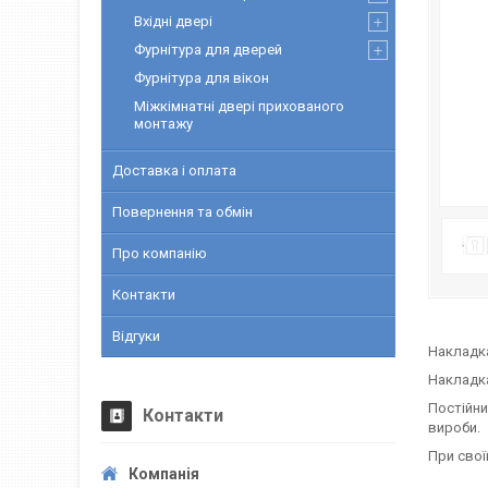
Вхідні двері
Фурнітура для дверей
Фурнітура для вікон
Міжкімнатні двері прихованого
монтажу
Доставка і оплата
Повернення та обмін
Про компанію
Контакти
Відгуки
Накладка
Накладка
Постійни
Контакти
вироби.
При свої