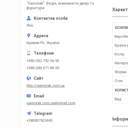
"Garnotak": Вхідні, міжкімнатні двері та
фурнітура
Характ
Яна
ОСНОВН
Виробн
Кривий Ріг, Україна
Країна
Колір
+380 (93) 792-56-93
Матері
+380 (68) 671-85-59
Форма
Стан
http://garnotak.com.ua
КОРИС
Вид
garnotak.com.ua@gmail.com
Інформ
+380937925693