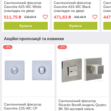
Сантехнічний фіксатор
Сантехнічний фіксатор
Сант
Gavrohe A25-WC White
Gavrohe A33-WC Black
Gav
(накладка на двері
(накладка на двері
(нак
санвузла з поворотником)
санвузла з поворотником)
санв
511,75
471,63
447
₴
₴
538,69 ₴
496,46 ₴
білий
чорний
італ
Купити
Купити
Акційні пропозиції та новинки
–5%
–5%
Сантехнічний фіксатор
Сантехнічний фіксатор
Ricardo Borelli модель Quatro
Gavrohe Z25-WC CP
BK SN матовий нікель