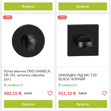
Купити
Купити
–5%
–5%
Ручка віконна DND DANIELA,
DK VIS, антична обробка
НАКЛАДКА ПІД WC T20
(шт.)
BLACK ЧОРНИЙ
В наявності
В наявності
492,10
511,10
₴
₴
518 ₴
538 ₴
Купити
Купити