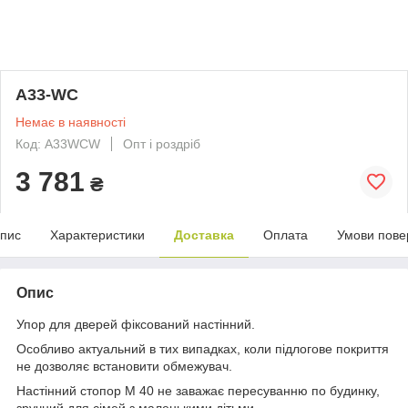
A33-WC
Немає в наявності
Код: A33WCW
Опт і роздріб
3 781
₴
пис
Характеристики
Доставка
Оплата
Умови пове
Опис
Упор для дверей фіксований настінний.
Особливо актуальний в тих випадках, коли підлогове покриття
не дозволяє встановити обмежувач.
Настінний стопор M 40 не заважає пересуванню по будинку,
зручний для сімей з маленькими дітьми.