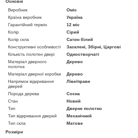
Основні
Виробник
Оміс
Країна виробник
Україна
Гарантійний термін
12 міс
Колір
Сірий
Колір скла
Сатин білий
Конструктивні особливості
Засклені, Збірні, Царгові
Кількість полотен двері
Одностворчаті
Матеріал дверного
Дерево
полотна
Матеріал дверної коробки
Дерево
Напрямок відкривання
Ліве/праве
дверей
Порода дерева
Сосна
Стан
Новий
Тип
Дверне полотно
Тип відкривання дверей
Механічний
Тип скла
Матове
Розміри