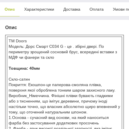
Опис
Характеристики
Доставка
Оплата
Умови п
Опис
ТМ Doors
Модель: Дорс Смарт С034 G - це . збірні двері. По
периметру зрощений сосновий брус, всередині вставки з
МДФ чи фанери та скло
Товщина: 40мм
Скло-сатин
Покриття: Екошпон-це паперова-смоляна плівка,
поверхня якої оброблена тонким шаром захисного лаку.
Виробник_Німеччина. Фінішні плівки бувають гладкими
або з тисненням, що імітує деревини, причому іноді
настільки точно, що власник абсолютно щиро впевнений у
тому, що оточений натуральним шпоном.
1.Основа - сучасний вид основи, на який наноситься
фарба без застосування додаткових просочень
2. Фарба - друк високої роздільної здатності, яка імітує