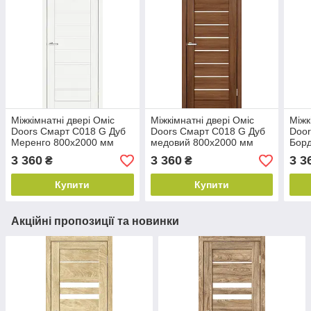
Міжкімнатні двері Оміс
Міжкімнатні двері Оміс
Міжк
Doors Смарт С018 G Дуб
Doors Смарт С018 G Дуб
Door
Меренго 800х2000 мм
медовий 800х2000 мм
Бор
3 360
3 360
3 3
₴
₴
Купити
Купити
Акційні пропозиції та новинки