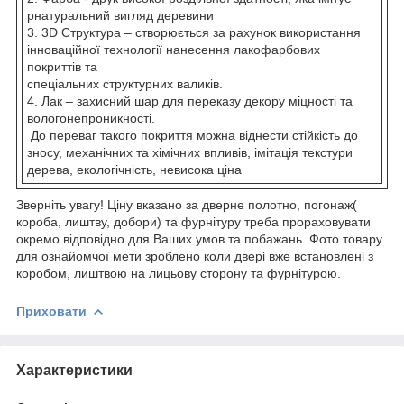
рнатуральний вигляд деревини
3. 3D Структура – створюється за рахунок використання
інноваційної технології нанесення лакофарбових
покриттів та
спеціальних структурних валиків.
4. Лак – захисний шар для переказу декору міцності та
вологонепроникності.
До переваг такого покриття можна віднести стійкість до
зносу, механічних та хімічних впливів, імітація текстури
дерева, екологічність, невисока ціна
Зверніть увагу! Ціну вказано за дверне полотно, погонаж(
короба, лиштву, добори) та фурнітуру треба прораховувати
окремо відповідно для Ваших умов та побажань. Фото товару
для ознайомчої мети зроблено коли двері вже встановлені з
коробом, лиштвою на лицьову сторону та фурнітурою.
Приховати
Характеристики