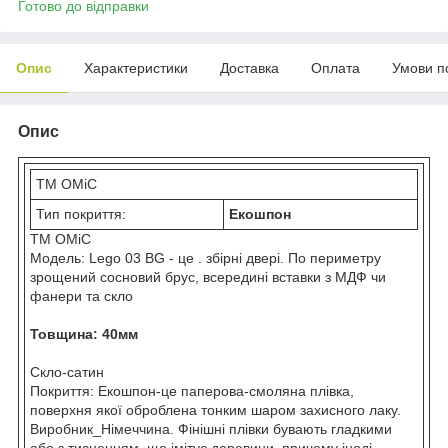
Готово до відправки
Опис
Характеристики
Доставка
Оплата
Умови п
Опис
ТМ ОМіС
Тип покриття:
Екошпон
ТМ ОМіС
Модель: Lego 03 BG - це . збірні двері. По периметру
зрощений сосновий брус, всередині вставки з МДФ чи
фанери та скло
Товщина: 40мм
Скло-сатин
Покриття: Екошпон-це паперова-смоляна плівка,
поверхня якої оброблена тонким шаром захисного лаку.
Виробник_Німеччина. Фінішні плівки бувають гладкими
або з тисненням, що імітує деревини, причому іноді