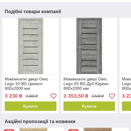
Подібні товари компанії
Міжкімнатні двері Оміс
Міжкімнатні двері Оміс
Міжк
Lego 10 ВG Цемент
Lego 03 ВG Дуб Юджин
Lego
800х2000 мм
800х2000 мм
800
3 230
3 353,50
3 2
₴
₴
3 400 ₴
3 530 ₴
Купити
Купити
Акційні пропозиції та новинки