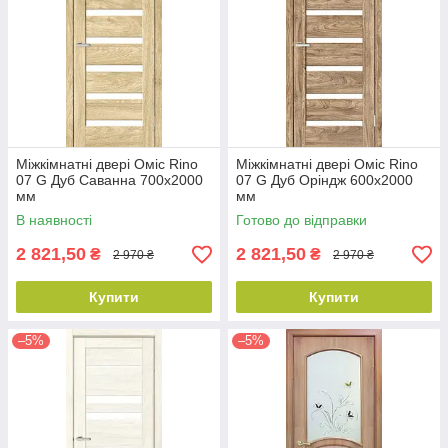
Міжкімнатні двері Оміс Rino
Міжкімнатні двері Оміс Rino
07 G Дуб Саванна 700х2000
07 G Дуб Оріндж 600х2000
мм
мм
В наявності
Готово до відправки
2 821,50
2 821,50
₴
₴
2 970 ₴
2 970 ₴
Купити
Купити
–5%
–5%