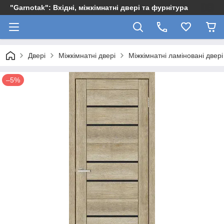
"Garnotak": Вхідні, міжкімнатні двері та фурнітура
Двері
Міжкімнатні двері
Міжкімнатні ламіновані двері
–5%