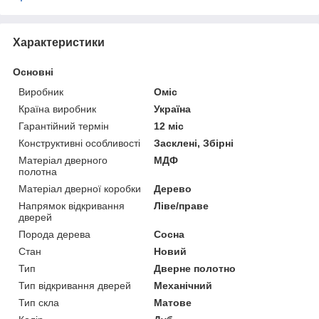
Характеристики
Основні
Виробник
Оміс
Країна виробник
Україна
Гарантійний термін
12 міс
Конструктивні особливості
Засклені, Збірні
Матеріал дверного
МДФ
полотна
Матеріал дверної коробки
Дерево
Напрямок відкривання
Ліве/праве
дверей
Порода дерева
Сосна
Стан
Новий
Тип
Дверне полотно
Тип відкривання дверей
Механічний
Тип скла
Матове