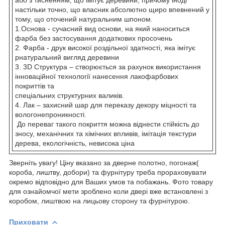
настільки точно, що власник абсолютно щиро впевнений у
тому, що оточений натуральним шпоном.
1.Основа - сучасний вид основи, на який наноситься
фарба без застосування додаткових просочень
2. Фарба - друк високої роздільної здатності, яка імітує
рнатуральний вигляд деревини
3. 3D Структура – створюється за рахунок використання
інноваційної технології нанесення лакофарбових
покриттів та
спеціальних структурних валиків.
4. Лак – захисний шар для переказу декору міцності та
вологонепроникності.
До переваг такого покриття можна віднести стійкість до
зносу, механічних та хімічних впливів, імітація текстури
дерева, екологічність, невисока ціна
Зверніть увагу! Ціну вказано за дверне полотно, погонаж(
короба, лиштву, добори) та фурнітуру треба прораховувати
окремо відповідно для Ваших умов та побажань. Фото товару
для ознайомчої мети зроблено коли двері вже встановлені з
коробом, лиштвою на лицьову сторону та фурнітурою.
Приховати