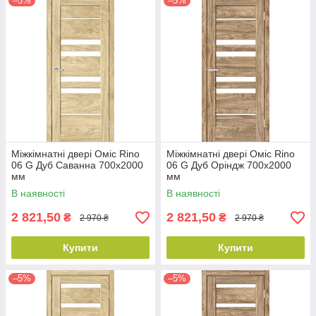
–5%
–5%
Міжкімнатні двері Оміс Rino
Міжкімнатні двері Оміс Rino
06 G Дуб Саванна 700х2000
06 G Дуб Оріндж 700х2000
мм
мм
В наявності
В наявності
2 821,50
2 821,50
₴
₴
2 970 ₴
2 970 ₴
Купити
Купити
–5%
–5%