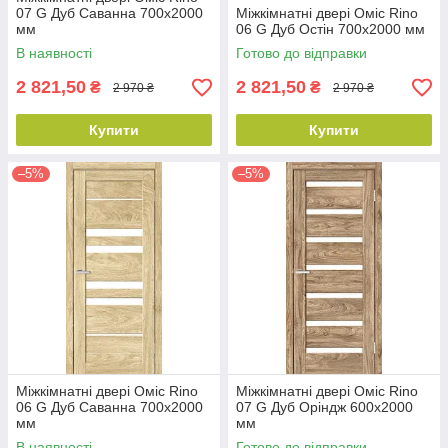
07 G Дуб Саванна 700х2000
Міжкімнатні двері Оміс Rino
мм
06 G Дуб Остін 700х2000 мм
В наявності
Готово до відправки
2 821,50
2 821,50
₴
₴
2 970 ₴
2 970 ₴
Купити
Купити
–5%
–5%
Міжкімнатні двері Оміс Rino
Міжкімнатні двері Оміс Rino
06 G Дуб Саванна 700х2000
07 G Дуб Оріндж 600х2000
мм
мм
В наявності
Готово до відправки