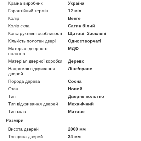
Країна виробник
Україна
Гарантійний термін
12 міс
Колір
Венге
Колір скла
Сатин білий
Конструктивні особливості
Щитові, Засклені
Кількість полотен двері
Одностворчаті
Матеріал дверного
МДФ
полотна
Матеріал дверної коробки
Дерево
Напрямок відкривання
Ліве/праве
дверей
Порода дерева
Сосна
Стан
Новий
Тип
Дверне полотно
Тип відкривання дверей
Механічний
Тип скла
Матове
Розміри
Висота дверей
2000 мм
Товщина дверей
34 мм