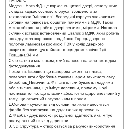
ТМ ОМіС
Модель: Нота ФД- це каркасно-щитові двері, основу яких
складає каркас соснового бруса, зрощеного за
технологією "мікрошип". Всередині корпуса знаходиться
сотовий наповнювач, обшитий панелями з МДФ. Такий
метод збирання робить двері легкими, міцними. Навколо
скляних вставок встановлений штапик з МДФ, який робить
посадку скла жорсткою і надійною.Торець дверного
полотна ламінован кромкою ПВХ у колір дверного
покриття, підвищує стійкість торця до механічної дії.
Товщина:34 мм
Скло-сатин з малюнком, який нанесен на скло методом
фотодрукування
Покриття: Екошпон-це паперова-смоляна плівка,
поверхня якої оброблена тонким шаром захисного лаку.
Виробник_Німеччина. Фінішні плівки бувають гладкими
або з тисненням, що імітує деревини, причому іноді
настільки точно, що власник абсолютно щиро впевнений у
тому, що оточений натуральним шпоном.
1.Основа - сучасний вид основи, на який наноситься
фарба без застосування додаткових просочень
2. Фарба - друк високої роздільної здатності, яка імітує
рнатуральний вигляд деревини
3. 3D Структура – створюється за рахунок використання