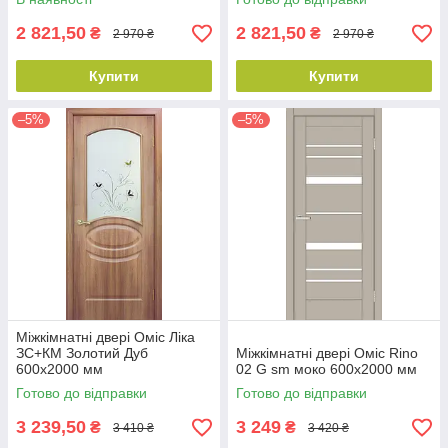
2 821,50
2 821,50
₴
₴
2 970 ₴
2 970 ₴
Купити
Купити
–5%
–5%
Міжкімнатні двері Оміс Ліка
ЗС+КМ Золотий Дуб
Міжкімнатні двері Оміс Rino
600х2000 мм
02 G sm моко 600х2000 мм
Готово до відправки
Готово до відправки
3 239,50
3 249
₴
₴
3 410 ₴
3 420 ₴