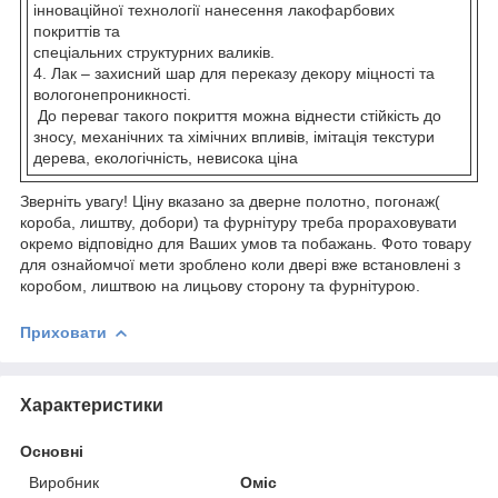
інноваційної технології нанесення лакофарбових
покриттів та
спеціальних структурних валиків.
4. Лак – захисний шар для переказу декору міцності та
вологонепроникності.
До переваг такого покриття можна віднести стійкість до
зносу, механічних та хімічних впливів, імітація текстури
дерева, екологічність, невисока ціна
Зверніть увагу! Ціну вказано за дверне полотно, погонаж(
короба, лиштву, добори) та фурнітуру треба прораховувати
окремо відповідно для Ваших умов та побажань. Фото товару
для ознайомчої мети зроблено коли двері вже встановлені з
коробом, лиштвою на лицьову сторону та фурнітурою.
Приховати
Характеристики
Основні
Виробник
Оміс