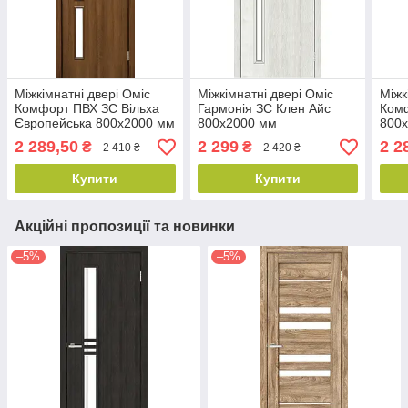
Міжкімнатні двері Оміс
Міжкімнатні двері Оміс
Міжк
Комфорт ПВХ ЗС Вільха
Гармонія ЗС Клен Айс
Комф
Європейська 800х2000 мм
800х2000 мм
800
2 289,50
2 299
2 2
₴
₴
2 410 ₴
2 420 ₴
Купити
Купити
Акційні пропозиції та новинки
–5%
–5%