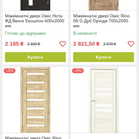
Міжкімнатні двері Оміс Нота
Міжкімнатні двері Оміс Rino
ФД Венге Екошпон 600х2000
06 G Дуб Оріндж 700х2000
мм
мм
Готово до відправки
В наявності
2 185
2 821,50
₴
₴
2 300 ₴
2 970 ₴
Купити
Купити
–5%
–5%
Міжкімнатні двері Оміс Rino