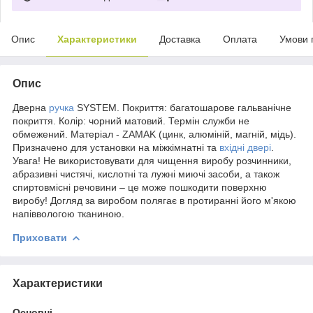
Опис
Характеристики
Доставка
Оплата
Умови 
Опис
Дверна
ручка
SYSTEM. Покриття: багатошарове гальванічне
покриття. Колір: чорний матовий. Термін служби не
обмежений. Матеріал - ZAMAK (цинк, алюміній, магній, мідь).
Призначено для установки на міжкімнатні та
вхідні двері
.
Увага! Не використовувати для чищення виробу розчинники,
абразивні чистячі, кислотні та лужні миючі засоби, а також
спиртовмісні речовини – це може пошкодити поверхню
виробу! Догляд за виробом полягає в протиранні його м'якою
напіввологою тканиною.
Приховати
Характеристики
Основні