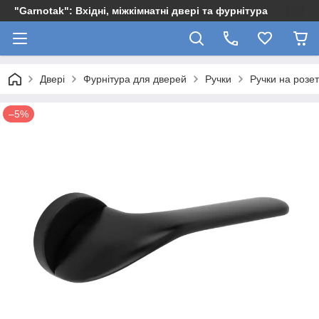
"Garnotak": Вхідні, міжкімнатні двері та фурнітура
Двері
Фурнітура для дверей
Ручки
Ручки на розет
–5%