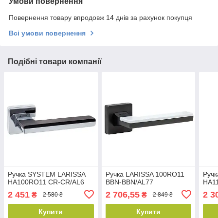
Умови повернення
Повернення товару впродовж 14 днів за рахунок покупця
Всі умови повернення
Подібні товари компанії
Ручка SYSTEM LARISSA
Ручка LARISSA 100RO11
Руч
HA100RO11 CR-CR/AL6
BBN-BBN/AL77
HA1
2 451
2 706,55
2 3
₴
₴
2 580 ₴
2 849 ₴
Купити
Купити