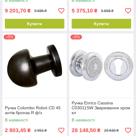
В наявності
В наявності
9 201,70
5 375,10
₴
₴
9 686 ₴
5 658 ₴
Купити
Купити
–5%
–5%
Ручка Enrico Cassina
Ручка Colombo Robot CD 45
C03011SW Зварювання хром
антів.бронза R ф/з
кл
В наявності
В наявності
2 803,45
28 148,50
₴
₴
2 951 ₴
29 630 ₴