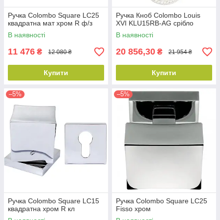
Ручка Colombo Square LC25
Ручка Кноб Colombo Louis
квадратна мат хром R ф/з
XVI KLU15RB-AG срібло
В наявності
В наявності
11 476
20 856,30
₴
₴
12 080 ₴
21 954 ₴
Купити
Купити
–5%
–5%
Ручка Colombo Square LC15
Ручка Colombo Square LC25
квадратна хром R кл
Fisso хром