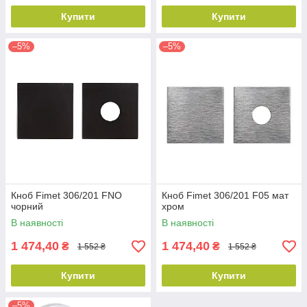
Купити
Купити
–5%
–5%
Кноб Fimet 306/201 FNO
Кноб Fimet 306/201 F05 мат
чорний
хром
В наявності
В наявності
1 474,40
1 474,40
₴
₴
1 552 ₴
1 552 ₴
Купити
Купити
–5%