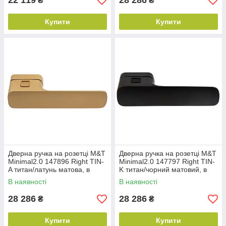
22 119
28 286
₴
₴
Купити
Купити
Дверна ручка на розетці M&T
Дверна ручка на розетці M&T
Minimal2.0 147896 Right TIN-
Minimal2.0 147797 Right TIN-
A титан/латунь матова, в
K титан/чорний матовий, в
комплекті з WC
комплекті з WC
В наявності
В наявності
28 286
28 286
₴
₴
Купити
Купити