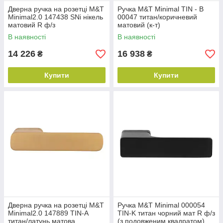
Дверна ручка на розетці M&T
Ручка M&T Minimal TIN - B
Minimal2.0 147438 SNi нікель
00047 титан/коричневий
матовий R ф/з
матовий (к-т)
В наявності
В наявності
14 226
16 938
₴
₴
Купити
Купити
Дверна ручка на розетці M&T
Ручка M&T Minimal 000054
Minimal2.0 147889 TIN-A
TIN-K титан чорний мат R ф/з
титан/латунь матова
(з подовженим квадратом)