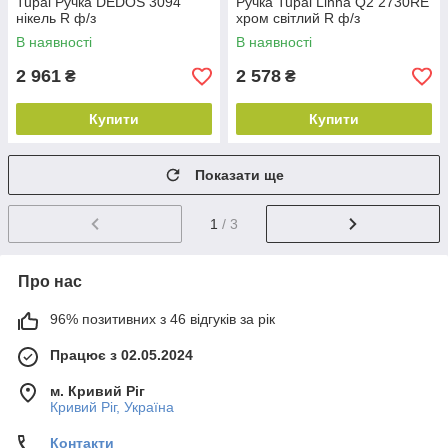
Tupai Ручка DEDOS 3094
Ручка Tupai Linha Q2 2730RE
нікель R ф/з
хром світлий R ф/з
В наявності
В наявності
2 961
2 578
₴
₴
Купити
Купити
Показати ще
1
/ 3
Про нас
96% позитивних з 46 відгуків за рік
Працює з 02.05.2024
м. Кривий Ріг
Кривий Ріг, Україна
Контакти