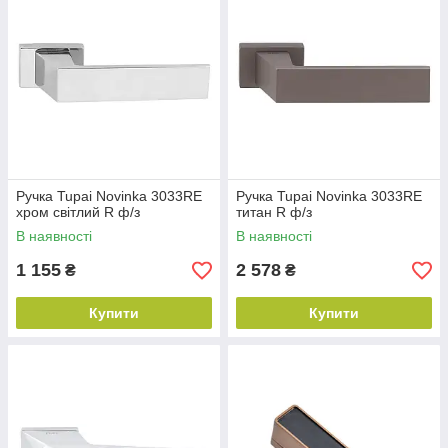
Ручка Tupai Novinka 3033RE
Ручка Tupai Novinka 3033RE
хром світлий R ф/з
титан R ф/з
В наявності
В наявності
1 155
2 578
₴
₴
Купити
Купити