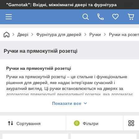
"Garnotak": Вхідні, міжкімнатні двері та фурнітура
Двері
Фурнітура для дверей
Ручки
Ручки на розет
Ручки на прямокутній розетці
Ручки на прямокутній розетці
Ручки на прямокутній розетці – це стильне і функціональне
рішення для дверей, яке надає інтер'єрам сучасний і
акуратний вигляд. Ці ручки встановлюються на дверях за
допомогою прямокутної декоративної розетки, яка допомагає
приховати монтажні елементи і нерівності, створюючи
Показати все
гармонійне завершення. Основні переваги ручок на
прямокутній розетці включають:
Основні переваги ручок на прямокутній розетці:
Сортування
0
Фільтри
Сучасний і елегантний дизайн
:
Прямокутна розетка надає ручкам сучасний і