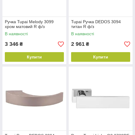
Ручка Tupai Melody 3099
Tupai Ручка DEDOS 3094
хром матовий R ф/з
титан R ф/з
В наявності
В наявності
3 346
2 961
₴
₴
Купити
Купити