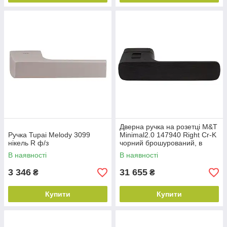
Дверна ручка на розетці M&T
Ручка Tupai Melody 3099
Minimal2.0 147940 Right Cr-K
нікель R ф/з
чорний брошурований, в
комплекті з WC
В наявності
В наявності
3 346
31 655
₴
₴
Купити
Купити