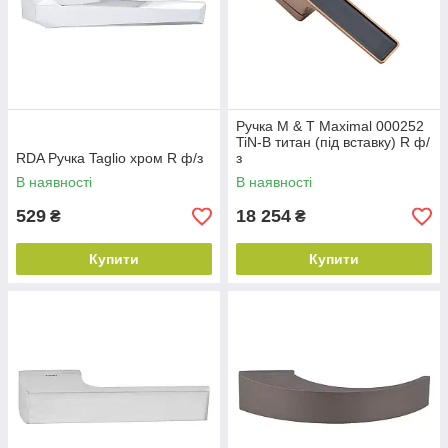
Ручка M & T Maximal 000252
TiN-B титан (під вставку) R ф/
RDA Ручка Taglio хром R ф/з
з
В наявності
В наявності
529
18 254
₴
₴
Купити
Купити