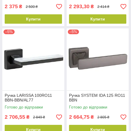
2 375
2 293,30
₴
₴
2 500 ₴
2 414 ₴
Купити
Купити
–5%
–5%
Ручка LARISSA 100RO11
Ручка SYSTEM IDA 125 RO11
BBN-BBN/AL77
BBN
Готово до відправки
Готово до відправки
2 706,55
2 664,75
₴
₴
2 849 ₴
2 805 ₴
Купити
Купити