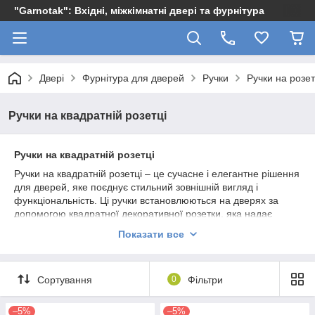
"Garnotak": Вхідні, міжкімнатні двері та фурнітура
Двері
Фурнітура для дверей
Ручки
Ручки на розет
Ручки на квадратній розетці
Ручки на квадратній розетці
Ручки на квадратній розетці – це сучасне і елегантне рішення
для дверей, яке поєднує стильний зовнішній вигляд і
функціональність. Ці ручки встановлюються на дверях за
допомогою квадратної декоративної розетки, яка надає
дверям строгий і завершений вигляд. Основні переваги ручок
Показати все
на квадратній розетці включають:
Основні переваги ручок на квадратній розетці:
Сортування
0
Фільтри
Сучасний і стильний дизайн
:
Квадратна розетка надає ручкам сучасний і
–5%
–5%
лаконічний вигляд, який відмінно вписується в