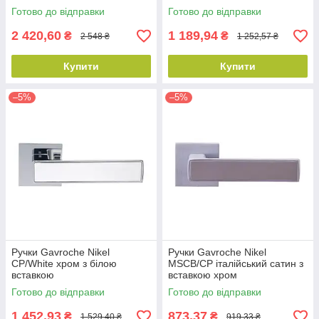
Готово до відправки
Готово до відправки
2 420,60
1 189,94
₴
₴
2 548 ₴
1 252,57 ₴
Купити
Купити
–5%
–5%
Ручки Gavroche Nikel
Ручки Gavroche Nikel
CP/White хром з білою
MSCB/CP італійський сатин з
вставкою
вставкою хром
Готово до відправки
Готово до відправки
1 452,93
873,37
₴
₴
1 529,40 ₴
919,33 ₴